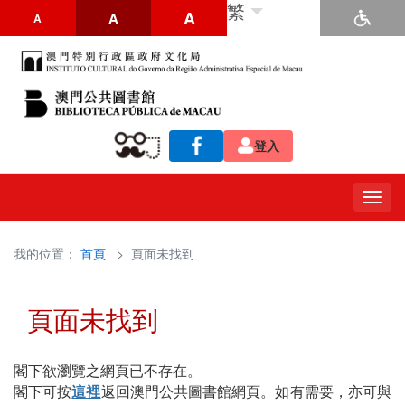
繁
A
A
A
登入
Togg
navig
我的位置：
首頁
> 頁面未找到
頁面未找到
閣下欲瀏覽之網頁已不存在。
閣下可按
這裡
返回澳門公共圖書館網頁。如有需要，亦可與