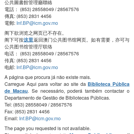
公共圖書館管理廳聯絡
電話： (853) 28558049 / 28567576
傳真: (853) 2831 4456
電郵:
Inf.BP@icm.gov.mo
阁下欲浏览之网页已不存在。
阁下可按
这里
返回澳门公共图书馆网页。如有需要，亦可与
公共图书馆管理厅联络
电话： (853) 28558049 / 28567576
传真: (853) 2831 4456
电邮:
Inf.BP@icm.gov.mo
A página que procura já não existe mais.
Carregue Aqui para voltar ao site da
Biblioteca Pública
de Macau
. Se necessário, poderá também contactar o
Departamento de Gestão de Bibliotecas Públicas.
Tel: (853) 28558049 / 28567576
Fax: (853) 2831 4456
Email:
Inf.BP@icm.gov.mo
The page you requested is not available.