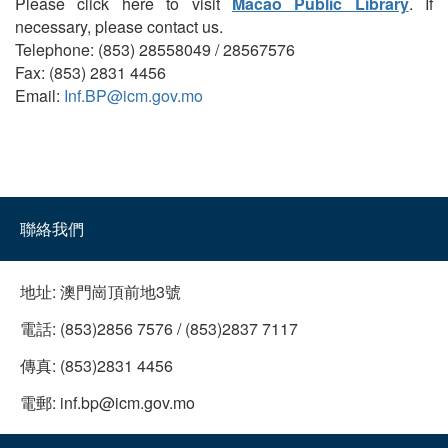
Please click here to visit
Macao Public Library
. If
necessary, please contact us.
Telephone: (853) 28558049 / 28567576
Fax: (853) 2831 4456
Email:
Inf.BP@icm.gov.mo
聯絡我們
地址:
澳門崗頂前地3號
電話:
(853)2856 7576 / (853)2837 7117
傳真:
(853)2831 4456
電郵:
inf.bp@icm.gov.mo