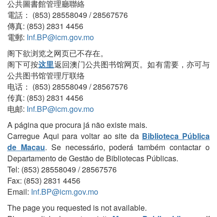
公共圖書館管理廳聯絡
電話： (853) 28558049 / 28567576
傳真: (853) 2831 4456
電郵:
Inf.BP@icm.gov.mo
阁下欲浏览之网页已不存在。
阁下可按
这里
返回澳门公共图书馆网页。如有需要，亦可与
公共图书馆管理厅联络
电话： (853) 28558049 / 28567576
传真: (853) 2831 4456
电邮:
Inf.BP@icm.gov.mo
A página que procura já não existe mais.
Carregue Aqui para voltar ao site da
Biblioteca Pública
de Macau
. Se necessário, poderá também contactar o
Departamento de Gestão de Bibliotecas Públicas.
Tel: (853) 28558049 / 28567576
Fax: (853) 2831 4456
Email:
Inf.BP@icm.gov.mo
The page you requested is not available.