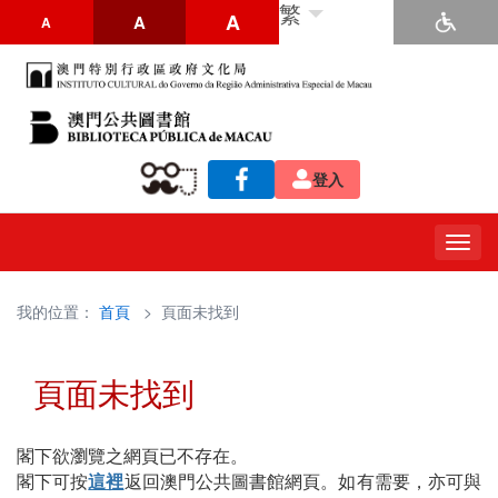
繁
A
A
A
登入
Togg
navig
我的位置：
首頁
> 頁面未找到
頁面未找到
閣下欲瀏覽之網頁已不存在。
閣下可按
這裡
返回澳門公共圖書館網頁。如有需要，亦可與