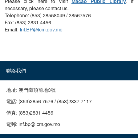
Please click here to visit
Macao Public Library
. If
necessary, please contact us.
Telephone: (853) 28558049 / 28567576
Fax: (853) 2831 4456
Email:
Inf.BP@icm.gov.mo
聯絡我們
地址:
澳門崗頂前地3號
電話:
(853)2856 7576 / (853)2837 7117
傳真:
(853)2831 4456
電郵:
inf.bp@icm.gov.mo