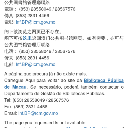
公共圖書館管理廳聯絡
電話： (853) 28558049 / 28567576
傳真: (853) 2831 4456
電郵:
Inf.BP@icm.gov.mo
阁下欲浏览之网页已不存在。
阁下可按
这里
返回澳门公共图书馆网页。如有需要，亦可与
公共图书馆管理厅联络
电话： (853) 28558049 / 28567576
传真: (853) 2831 4456
电邮:
Inf.BP@icm.gov.mo
A página que procura já não existe mais.
Carregue Aqui para voltar ao site da
Biblioteca Pública
de Macau
. Se necessário, poderá também contactar o
Departamento de Gestão de Bibliotecas Públicas.
Tel: (853) 28558049 / 28567576
Fax: (853) 2831 4456
Email:
Inf.BP@icm.gov.mo
The page you requested is not available.