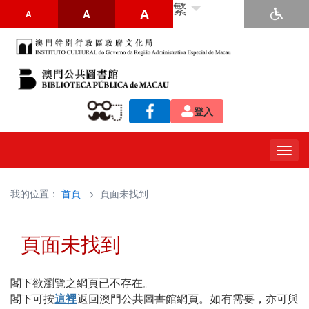
繁
A
A
A
登入
Togg
navig
我的位置：
首頁
> 頁面未找到
頁面未找到
閣下欲瀏覽之網頁已不存在。
閣下可按
這裡
返回澳門公共圖書館網頁。如有需要，亦可與