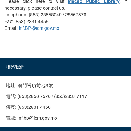
Please click here to visit
Macao Public Library
. If
necessary, please contact us.
Telephone: (853) 28558049 / 28567576
Fax: (853) 2831 4456
Email:
Inf.BP@icm.gov.mo
聯絡我們
地址:
澳門崗頂前地3號
電話:
(853)2856 7576 / (853)2837 7117
傳真:
(853)2831 4456
電郵:
inf.bp@icm.gov.mo