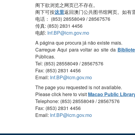
阁下欲浏览之网页已不存在。
阁下可按
这里
返回澳门公共图书馆网页。如有
电话： (853) 28558049 / 28567576
传真: (853) 2831 4456
电邮:
Inf.BP@icm.gov.mo
A página que procura já não existe mais.
Carregue Aqui para voltar ao site da
Bibliot
Públicas.
Tel: (853) 28558049 / 28567576
Fax: (853) 2831 4456
Email:
Inf.BP@icm.gov.mo
The page you requested is not available.
Please click here to visit
Macao Public Librar
Telephone: (853) 28558049 / 28567576
Fax: (853) 2831 4456
Email:
Inf.BP@icm.gov.mo