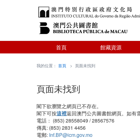
首頁
館藏資源
我的位置：
首頁
> 頁面未找到
頁面未找到
閣下欲瀏覽之網頁已不存在。
閣下可按
這裡
返回澳門公共圖書館網頁。如有
電話： (853) 28558049 / 28567576
傳真: (853) 2831 4456
電郵:
Inf.BP@icm.gov.mo