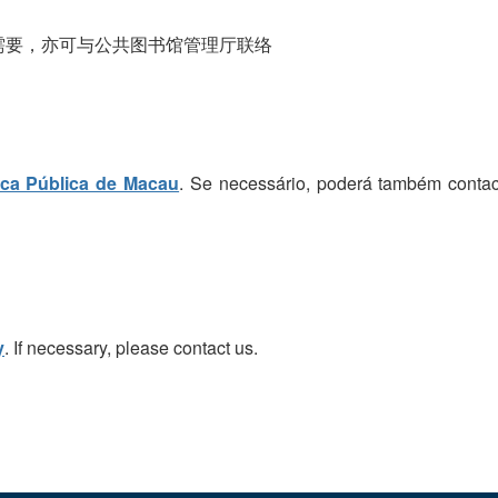
需要，亦可与公共图书馆管理厅联络
eca Pública de Macau
. Se necessário, poderá também contac
y
. If necessary, please contact us.