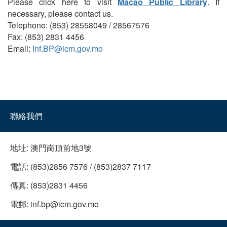
Please click here to visit
Macao Public Library
. If
necessary, please contact us.
Telephone: (853) 28558049 / 28567576
Fax: (853) 2831 4456
Email:
Inf.BP@icm.gov.mo
聯絡我們
地址:
澳門崗頂前地3號
電話:
(853)2856 7576 / (853)2837 7117
傳真:
(853)2831 4456
電郵:
inf.bp@icm.gov.mo