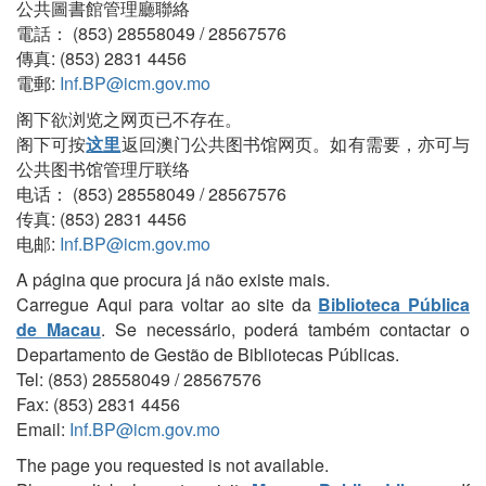
公共圖書館管理廳聯絡
電話： (853) 28558049 / 28567576
傳真: (853) 2831 4456
電郵:
Inf.BP@icm.gov.mo
阁下欲浏览之网页已不存在。
阁下可按
这里
返回澳门公共图书馆网页。如有需要，亦可与
公共图书馆管理厅联络
电话： (853) 28558049 / 28567576
传真: (853) 2831 4456
电邮:
Inf.BP@icm.gov.mo
A página que procura já não existe mais.
Carregue Aqui para voltar ao site da
Biblioteca Pública
de Macau
. Se necessário, poderá também contactar o
Departamento de Gestão de Bibliotecas Públicas.
Tel: (853) 28558049 / 28567576
Fax: (853) 2831 4456
Email:
Inf.BP@icm.gov.mo
The page you requested is not available.