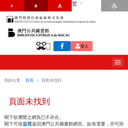
繁
A
A
A
登入
Togg
navig
我的位置：
首頁
> 頁面未找到
頁面未找到
閣下欲瀏覽之網頁已不存在。
閣下可按
這裡
返回澳門公共圖書館網頁。如有需要，亦可與