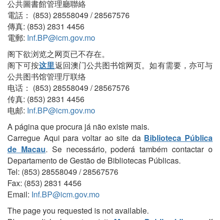
公共圖書館管理廳聯絡
電話： (853) 28558049 / 28567576
傳真: (853) 2831 4456
電郵:
Inf.BP@icm.gov.mo
阁下欲浏览之网页已不存在。
阁下可按
这里
返回澳门公共图书馆网页。如有需要，亦可与
公共图书馆管理厅联络
电话： (853) 28558049 / 28567576
传真: (853) 2831 4456
电邮:
Inf.BP@icm.gov.mo
A página que procura já não existe mais.
Carregue Aqui para voltar ao site da
Biblioteca Pública
de Macau
. Se necessário, poderá também contactar o
Departamento de Gestão de Bibliotecas Públicas.
Tel: (853) 28558049 / 28567576
Fax: (853) 2831 4456
Email:
Inf.BP@icm.gov.mo
The page you requested is not available.