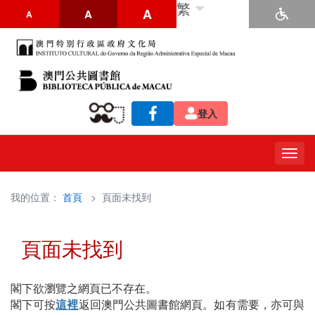
繁
A
A
A
登入
Togg
navig
我的位置：
首頁
> 頁面未找到
頁面未找到
閣下欲瀏覽之網頁已不存在。
閣下可按
這裡
返回澳門公共圖書館網頁。如有需要，亦可與