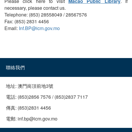
Please click here to visit
Macao Public Library
. If
necessary, please contact us.
Telephone: (853) 28558049 / 28567576
Fax: (853) 2831 4456
Email:
Inf.BP@icm.gov.mo
聯絡我們
地址:
澳門崗頂前地3號
電話:
(853)2856 7576 / (853)2837 7117
傳真:
(853)2831 4456
電郵:
inf.bp@icm.gov.mo