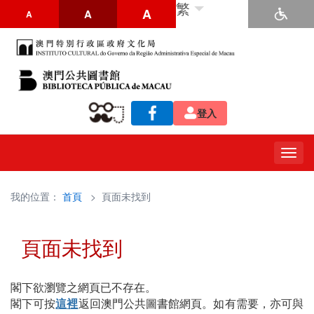
繁
A
A
A
登入
Togg
navig
我的位置：
首頁
> 頁面未找到
頁面未找到
閣下欲瀏覽之網頁已不存在。
閣下可按
這裡
返回澳門公共圖書館網頁。如有需要，亦可與