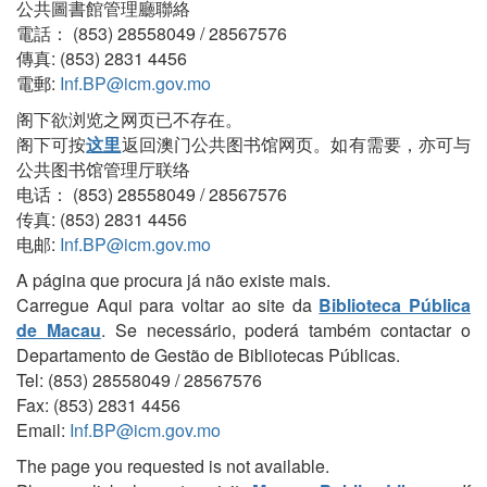
公共圖書館管理廳聯絡
電話： (853) 28558049 / 28567576
傳真: (853) 2831 4456
電郵:
Inf.BP@icm.gov.mo
阁下欲浏览之网页已不存在。
阁下可按
这里
返回澳门公共图书馆网页。如有需要，亦可与
公共图书馆管理厅联络
电话： (853) 28558049 / 28567576
传真: (853) 2831 4456
电邮:
Inf.BP@icm.gov.mo
A página que procura já não existe mais.
Carregue Aqui para voltar ao site da
Biblioteca Pública
de Macau
. Se necessário, poderá também contactar o
Departamento de Gestão de Bibliotecas Públicas.
Tel: (853) 28558049 / 28567576
Fax: (853) 2831 4456
Email:
Inf.BP@icm.gov.mo
The page you requested is not available.