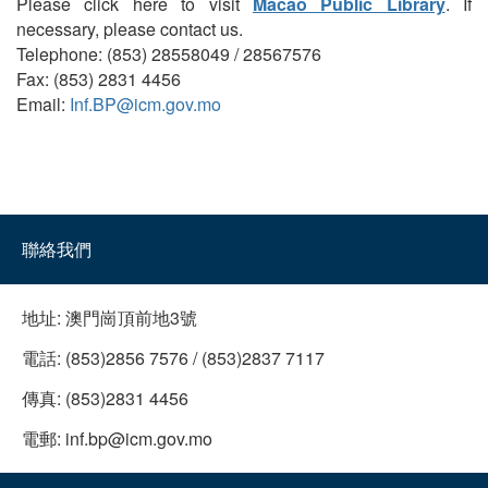
Please click here to visit
Macao Public Library
. If
necessary, please contact us.
Telephone: (853) 28558049 / 28567576
Fax: (853) 2831 4456
Email:
Inf.BP@icm.gov.mo
聯絡我們
地址:
澳門崗頂前地3號
電話:
(853)2856 7576 / (853)2837 7117
傳真:
(853)2831 4456
電郵:
inf.bp@icm.gov.mo