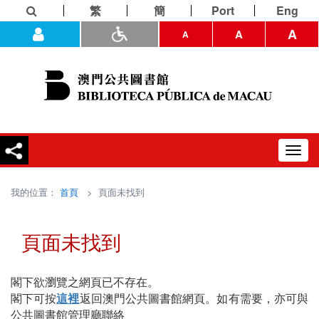
繁
簡
Port
Eng
A
A
A
Toggl
navig
我的位置：
首頁
> 頁面未找到
頁面未找到
閣下欲瀏覽之網頁已不存在。
閣下可按
這裡
返回澳門公共圖書館網頁。如有需要，亦可與
公共圖書館管理廳聯絡