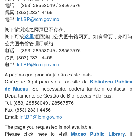
電話： (853) 28558049 / 28567576
傳真: (853) 2831 4456
電郵:
Inf.BP@icm.gov.mo
阁下欲浏览之网页已不存在。
阁下可按
这里
返回澳门公共图书馆网页。如有需要，亦可与
公共图书馆管理厅联络
电话： (853) 28558049 / 28567576
传真: (853) 2831 4456
电邮:
Inf.BP@icm.gov.mo
A página que procura já não existe mais.
Carregue Aqui para voltar ao site da
Biblioteca Pública
de Macau
. Se necessário, poderá também contactar o
Departamento de Gestão de Bibliotecas Públicas.
Tel: (853) 28558049 / 28567576
Fax: (853) 2831 4456
Email:
Inf.BP@icm.gov.mo
The page you requested is not available.
Please click here to visit
Macao Public Library
. If