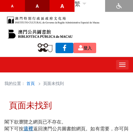
繁
A
A
A
登入
Togg
navig
我的位置：
首頁
> 頁面未找到
頁面未找到
閣下欲瀏覽之網頁已不存在。
閣下可按
這裡
返回澳門公共圖書館網頁。如有需要，亦可與