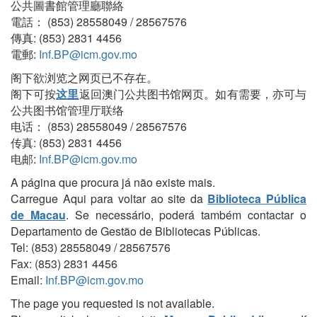
公共圖書館管理廳聯絡
電話： (853) 28558049 / 28567576
傳真: (853) 2831 4456
電郵:
Inf.BP@icm.gov.mo
阁下欲浏览之网页已不存在。
阁下可按
这里
返回澳门公共图书馆网页。如有需要，亦可与
公共图书馆管理厅联络
电话： (853) 28558049 / 28567576
传真: (853) 2831 4456
电邮:
Inf.BP@icm.gov.mo
A página que procura já não existe mais.
Carregue Aqui para voltar ao site da
Biblioteca Pública
de Macau
. Se necessário, poderá também contactar o
Departamento de Gestão de Bibliotecas Públicas.
Tel: (853) 28558049 / 28567576
Fax: (853) 2831 4456
Email:
Inf.BP@icm.gov.mo
The page you requested is not available.