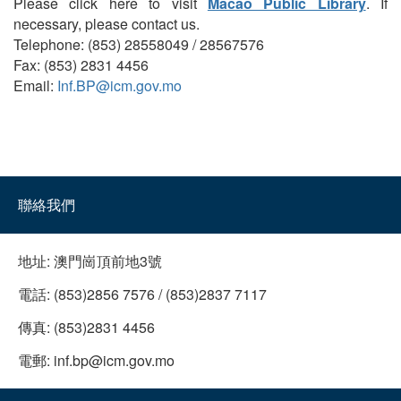
Please click here to visit
Macao Public Library
. If
necessary, please contact us.
Telephone: (853) 28558049 / 28567576
Fax: (853) 2831 4456
Email:
Inf.BP@icm.gov.mo
聯絡我們
地址:
澳門崗頂前地3號
電話:
(853)2856 7576 / (853)2837 7117
傳真:
(853)2831 4456
電郵:
inf.bp@icm.gov.mo