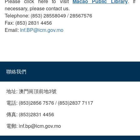
Please click here to visit
Macao Public Library
. If
necessary, please contact us.
Telephone: (853) 28558049 / 28567576
Fax: (853) 2831 4456
Email:
Inf.BP@icm.gov.mo
聯絡我們
地址:
澳門崗頂前地3號
電話:
(853)2856 7576 / (853)2837 7117
傳真:
(853)2831 4456
電郵:
inf.bp@icm.gov.mo