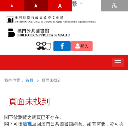
繁
A
A
A
登入
Togg
navig
我的位置：
首頁
> 頁面未找到
頁面未找到
閣下欲瀏覽之網頁已不存在。
閣下可按
這裡
返回澳門公共圖書館網頁。如有需要，亦可與