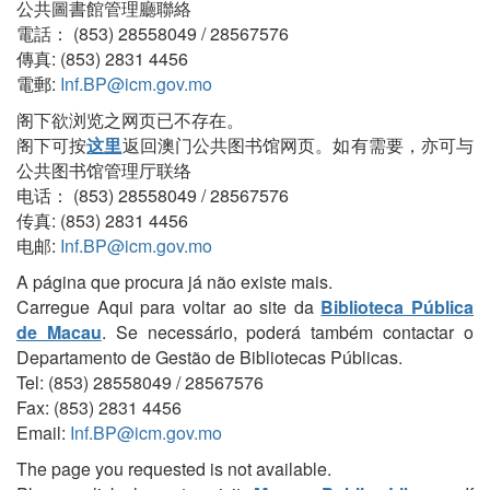
公共圖書館管理廳聯絡
電話： (853) 28558049 / 28567576
傳真: (853) 2831 4456
電郵:
Inf.BP@icm.gov.mo
阁下欲浏览之网页已不存在。
阁下可按
这里
返回澳门公共图书馆网页。如有需要，亦可与
公共图书馆管理厅联络
电话： (853) 28558049 / 28567576
传真: (853) 2831 4456
电邮:
Inf.BP@icm.gov.mo
A página que procura já não existe mais.
Carregue Aqui para voltar ao site da
Biblioteca Pública
de Macau
. Se necessário, poderá também contactar o
Departamento de Gestão de Bibliotecas Públicas.
Tel: (853) 28558049 / 28567576
Fax: (853) 2831 4456
Email:
Inf.BP@icm.gov.mo
The page you requested is not available.