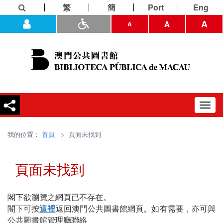
繁
簡
Port
Eng
A
A
A
Toggl
navig
我的位置：
首頁
> 頁面未找到
頁面未找到
閣下欲瀏覽之網頁已不存在。
閣下可按
這裡
返回澳門公共圖書館網頁。如有需要，亦可與
公共圖書館管理廳聯絡