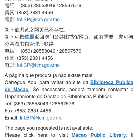
電話： (853) 28558049 / 28567576
傳真: (853) 2831 4456
電郵:
Inf.BP@icm.gov.mo
阁下欲浏览之网页已不存在。
阁下可按
这里
返回澳门公共图书馆网页。如有需要，亦可与
公共图书馆管理厅联络
电话： (853) 28558049 / 28567576
传真: (853) 2831 4456
电邮:
Inf.BP@icm.gov.mo
A página que procura já não existe mais.
Carregue Aqui para voltar ao site da
Biblioteca Pública
de Macau
. Se necessário, poderá também contactar o
Departamento de Gestão de Bibliotecas Públicas.
Tel: (853) 28558049 / 28567576
Fax: (853) 2831 4456
Email:
Inf.BP@icm.gov.mo
The page you requested is not available.
Please click here to visit
Macao Public Library
. If