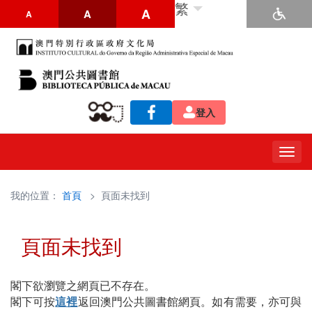
繁
A
A
A
登入
Togg
navig
我的位置：
首頁
> 頁面未找到
頁面未找到
閣下欲瀏覽之網頁已不存在。
閣下可按
這裡
返回澳門公共圖書館網頁。如有需要，亦可與