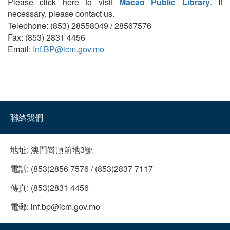
Please click here to visit
Macao Public Library
. If
necessary, please contact us.
Telephone: (853) 28558049 / 28567576
Fax: (853) 2831 4456
Email:
Inf.BP@icm.gov.mo
聯絡我們
地址:
澳門崗頂前地3號
電話:
(853)2856 7576 / (853)2837 7117
傳真:
(853)2831 4456
電郵:
inf.bp@icm.gov.mo