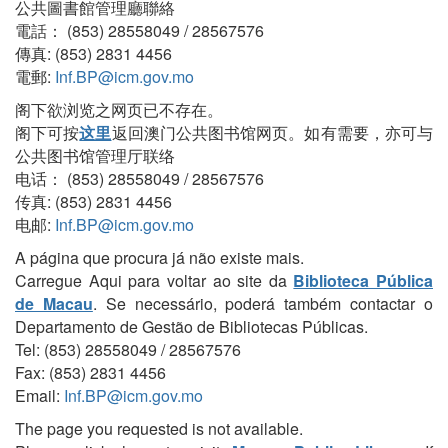
公共圖書館管理廳聯絡
電話： (853) 28558049 / 28567576
傳真: (853) 2831 4456
電郵:
Inf.BP@icm.gov.mo
阁下欲浏览之网页已不存在。
阁下可按
这里
返回澳门公共图书馆网页。如有需要，亦可与
公共图书馆管理厅联络
电话： (853) 28558049 / 28567576
传真: (853) 2831 4456
电邮:
Inf.BP@icm.gov.mo
A página que procura já não existe mais.
Carregue Aqui para voltar ao site da
Biblioteca Pública
de Macau
. Se necessário, poderá também contactar o
Departamento de Gestão de Bibliotecas Públicas.
Tel: (853) 28558049 / 28567576
Fax: (853) 2831 4456
Email:
Inf.BP@icm.gov.mo
The page you requested is not available.