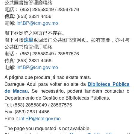
公共圖書館管理廳聯絡
電話： (853) 28558049 / 28567576
傳真: (853) 2831 4456
電郵:
Inf.BP@icm.gov.mo
阁下欲浏览之网页已不存在。
阁下可按
这里
返回澳门公共图书馆网页。如有需要，亦可与
公共图书馆管理厅联络
电话： (853) 28558049 / 28567576
传真: (853) 2831 4456
电邮:
Inf.BP@icm.gov.mo
A página que procura já não existe mais.
Carregue Aqui para voltar ao site da
Biblioteca Pública
de Macau
. Se necessário, poderá também contactar o
Departamento de Gestão de Bibliotecas Públicas.
Tel: (853) 28558049 / 28567576
Fax: (853) 2831 4456
Email:
Inf.BP@icm.gov.mo
The page you requested is not available.