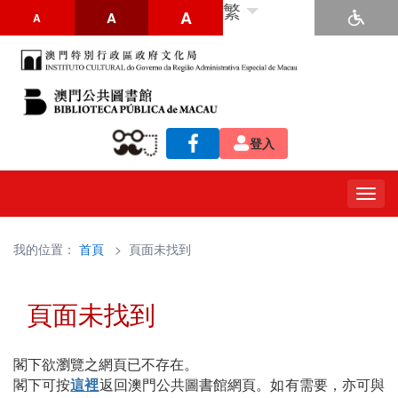
繁
A
A
A
登入
Togg
navig
我的位置：
首頁
> 頁面未找到
頁面未找到
閣下欲瀏覽之網頁已不存在。
閣下可按
這裡
返回澳門公共圖書館網頁。如有需要，亦可與