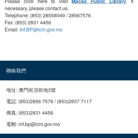
Please click here to visit
Macao Public Library
. If
necessary, please contact us.
Telephone: (853) 28558049 / 28567576
Fax: (853) 2831 4456
Email:
Inf.BP@icm.gov.mo
聯絡我們
地址:
澳門崗頂前地3號
電話:
(853)2856 7576 / (853)2837 7117
傳真:
(853)2831 4456
電郵:
inf.bp@icm.gov.mo