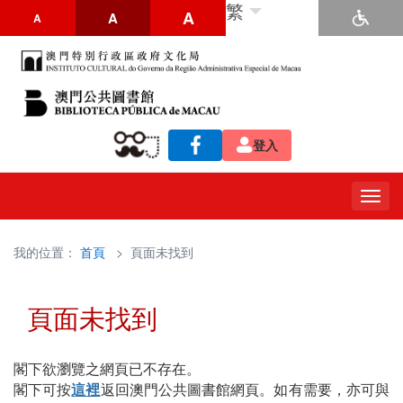
繁
A
A
A
登入
Togg
navig
我的位置：
首頁
> 頁面未找到
頁面未找到
閣下欲瀏覽之網頁已不存在。
閣下可按
這裡
返回澳門公共圖書館網頁。如有需要，亦可與