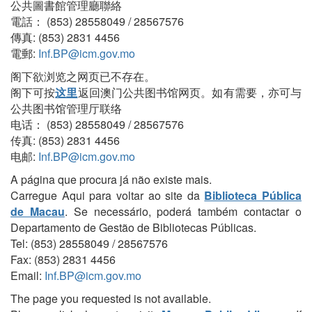
公共圖書館管理廳聯絡
電話： (853) 28558049 / 28567576
傳真: (853) 2831 4456
電郵:
Inf.BP@icm.gov.mo
阁下欲浏览之网页已不存在。
阁下可按
这里
返回澳门公共图书馆网页。如有需要，亦可与
公共图书馆管理厅联络
电话： (853) 28558049 / 28567576
传真: (853) 2831 4456
电邮:
Inf.BP@icm.gov.mo
A página que procura já não existe mais.
Carregue Aqui para voltar ao site da
Biblioteca Pública
de Macau
. Se necessário, poderá também contactar o
Departamento de Gestão de Bibliotecas Públicas.
Tel: (853) 28558049 / 28567576
Fax: (853) 2831 4456
Email:
Inf.BP@icm.gov.mo
The page you requested is not available.