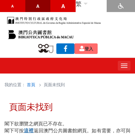
繁
A
A
A
登入
Togg
navig
我的位置：
首頁
> 頁面未找到
頁面未找到
閣下欲瀏覽之網頁已不存在。
閣下可按
這裡
返回澳門公共圖書館網頁。如有需要，亦可與