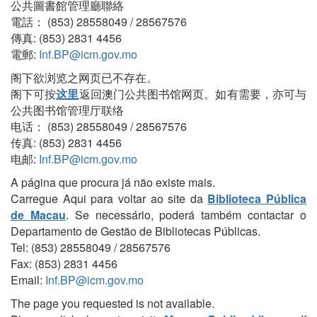
公共圖書館管理廳聯絡
電話： (853) 28558049 / 28567576
傳真: (853) 2831 4456
電郵:
Inf.BP@icm.gov.mo
阁下欲浏览之网页已不存在。
阁下可按
这里
返回澳门公共图书馆网页。如有需要，亦可与
公共图书馆管理厅联络
电话： (853) 28558049 / 28567576
传真: (853) 2831 4456
电邮:
Inf.BP@icm.gov.mo
A página que procura já não existe mais.
Carregue Aqui para voltar ao site da
Biblioteca Pública
de Macau
. Se necessário, poderá também contactar o
Departamento de Gestão de Bibliotecas Públicas.
Tel: (853) 28558049 / 28567576
Fax: (853) 2831 4456
Email:
Inf.BP@icm.gov.mo
The page you requested is not available.