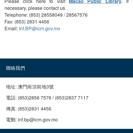
Please click here to visit
Macao Public Library
. If
necessary, please contact us.
Telephone: (853) 28558049 / 28567576
Fax: (853) 2831 4456
Email:
Inf.BP@icm.gov.mo
聯絡我們
地址:
澳門崗頂前地3號
電話:
(853)2856 7576 / (853)2837 7117
傳真:
(853)2831 4456
電郵:
inf.bp@icm.gov.mo