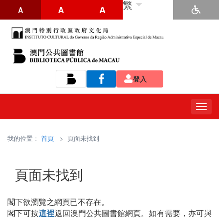
繁
A
A
A
登入
Tog
navi
我的位置：
首頁
> 頁面未找到
頁面未找到
閣下欲瀏覽之網頁已不存在。
閣下可按
這裡
返回澳門公共圖書館網頁。如有需要，亦可與