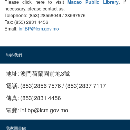
Please click here to visit
Macao Public Library
. If
necessary, please contact us.
Telephone: (853) 28558049 / 28567576
Fax: (853) 2831 4456
Email:
Inf.BP@icm.gov.mo
聯絡我們
地址:
澳門荷蘭園前地3號
電話:
(853)2856 7576 / (853)2837 7117
傳真:
(853)2831 4456
電郵:
inf.bp@icm.gov.mo
我家圖書館