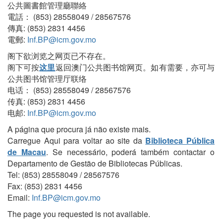
公共圖書館管理廳聯絡
電話： (853) 28558049 / 28567576
傳真: (853) 2831 4456
電郵:
Inf.BP@icm.gov.mo
阁下欲浏览之网页已不存在。
阁下可按
这里
返回澳门公共图书馆网页。如有需要，亦可与
公共图书馆管理厅联络
电话： (853) 28558049 / 28567576
传真: (853) 2831 4456
电邮:
Inf.BP@icm.gov.mo
A página que procura já não existe mais.
Carregue Aqui para voltar ao site da
Biblioteca Pública
de Macau
. Se necessário, poderá também contactar o
Departamento de Gestão de Bibliotecas Públicas.
Tel: (853) 28558049 / 28567576
Fax: (853) 2831 4456
Email:
Inf.BP@icm.gov.mo
The page you requested is not available.