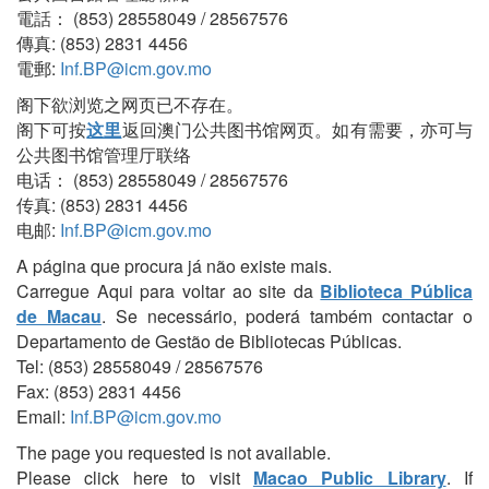
電話： (853) 28558049 / 28567576
傳真: (853) 2831 4456
電郵:
Inf.BP@icm.gov.mo
阁下欲浏览之网页已不存在。
阁下可按
这里
返回澳门公共图书馆网页。如有需要，亦可与
公共图书馆管理厅联络
电话： (853) 28558049 / 28567576
传真: (853) 2831 4456
电邮:
Inf.BP@icm.gov.mo
A página que procura já não existe mais.
Carregue Aqui para voltar ao site da
Biblioteca Pública
de Macau
. Se necessário, poderá também contactar o
Departamento de Gestão de Bibliotecas Públicas.
Tel: (853) 28558049 / 28567576
Fax: (853) 2831 4456
Email:
Inf.BP@icm.gov.mo
The page you requested is not available.
Please click here to visit
Macao Public Library
. If