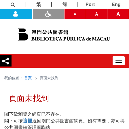
繁
簡
Port
Eng
A
A
A
Toggl
navig
我的位置：
首頁
> 頁面未找到
頁面未找到
閣下欲瀏覽之網頁已不存在。
閣下可按
這裡
返回澳門公共圖書館網頁。如有需要，亦可與
公共圖書館管理廳聯絡