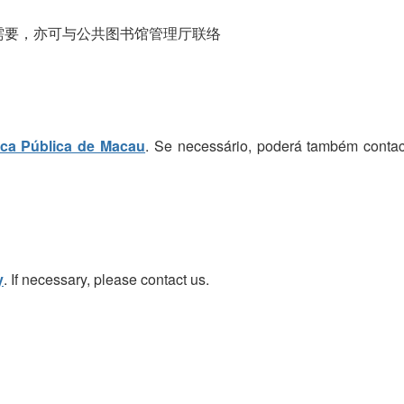
需要，亦可与公共图书馆管理厅联络
eca Pública de Macau
. Se necessário, poderá também contac
y
. If necessary, please contact us.