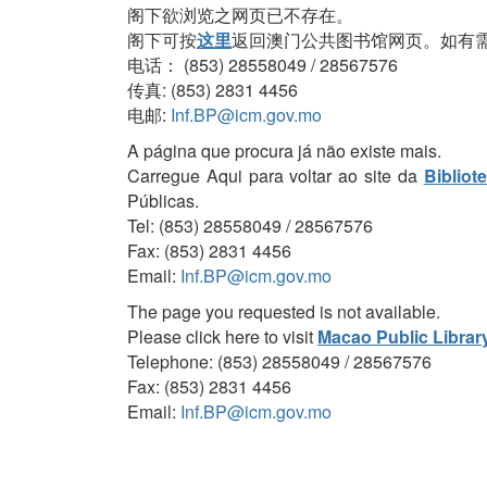
阁下欲浏览之网页已不存在。
阁下可按
这里
返回澳门公共图书馆网页。如有
电话： (853) 28558049 / 28567576
传真: (853) 2831 4456
电邮:
Inf.BP@icm.gov.mo
A página que procura já não existe mais.
Carregue Aqui para voltar ao site da
Bibliot
Públicas.
Tel: (853) 28558049 / 28567576
Fax: (853) 2831 4456
Email:
Inf.BP@icm.gov.mo
The page you requested is not available.
Please click here to visit
Macao Public Librar
Telephone: (853) 28558049 / 28567576
Fax: (853) 2831 4456
Email:
Inf.BP@icm.gov.mo