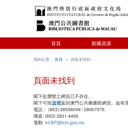
首頁
館藏資源
我的位置：
首頁
> 頁面未找到
頁面未找到
閣下欲瀏覽之網頁已不存在。
閣下可按
這裡
返回澳門公共圖書館網頁。如有
電話： (853) 28558049 / 28567576
傳真: (853) 2831 4456
電郵:
Inf.BP@icm.gov.mo