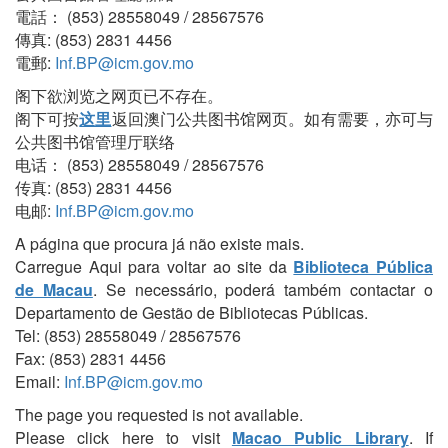
電話： (853) 28558049 / 28567576
傳真: (853) 2831 4456
電郵:
Inf.BP@icm.gov.mo
阁下欲浏览之网页已不存在。
阁下可按
这里
返回澳门公共图书馆网页。如有需要，亦可与
公共图书馆管理厅联络
电话： (853) 28558049 / 28567576
传真: (853) 2831 4456
电邮:
Inf.BP@icm.gov.mo
A página que procura já não existe mais.
Carregue Aqui para voltar ao site da
Biblioteca Pública
de Macau
. Se necessário, poderá também contactar o
Departamento de Gestão de Bibliotecas Públicas.
Tel: (853) 28558049 / 28567576
Fax: (853) 2831 4456
Email:
Inf.BP@icm.gov.mo
The page you requested is not available.
Please click here to visit
Macao Public Library
. If