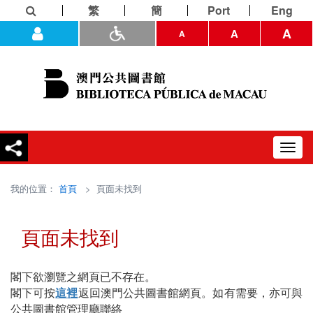
繁
簡
Port
Eng
A
A
A
Toggl
navig
我的位置：
首頁
> 頁面未找到
頁面未找到
閣下欲瀏覽之網頁已不存在。
閣下可按
這裡
返回澳門公共圖書館網頁。如有需要，亦可與
公共圖書館管理廳聯絡