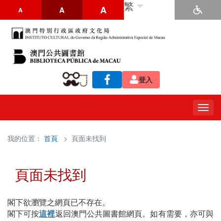
繁
A
A
A
登入
Togg
navig
我的位置：
首頁
> 頁面未找到
頁面未找到
閣下欲瀏覽之網頁已不存在。
閣下可按
這裡
返回澳門公共圖書館網頁。如有需要，亦可與