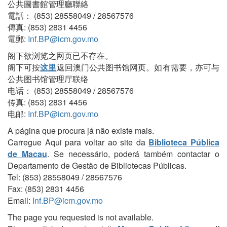
公共圖書館管理廳聯絡
電話： (853) 28558049 / 28567576
傳真: (853) 2831 4456
電郵:
Inf.BP@icm.gov.mo
阁下欲浏览之网页已不存在。
阁下可按
这里
返回澳门公共图书馆网页。如有需要，亦可与
公共图书馆管理厅联络
电话： (853) 28558049 / 28567576
传真: (853) 2831 4456
电邮:
Inf.BP@icm.gov.mo
A página que procura já não existe mais.
Carregue Aqui para voltar ao site da
Biblioteca Pública
de Macau
. Se necessário, poderá também contactar o
Departamento de Gestão de Bibliotecas Públicas.
Tel: (853) 28558049 / 28567576
Fax: (853) 2831 4456
Email:
Inf.BP@icm.gov.mo
The page you requested is not available.