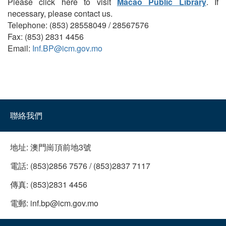
Please click here to visit
Macao Public Library
. If
necessary, please contact us.
Telephone: (853) 28558049 / 28567576
Fax: (853) 2831 4456
Email:
Inf.BP@icm.gov.mo
聯絡我們
地址:
澳門崗頂前地3號
電話:
(853)2856 7576 / (853)2837 7117
傳真:
(853)2831 4456
電郵:
inf.bp@icm.gov.mo