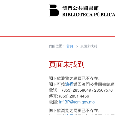
我的位置：
首頁
> 頁面未找到
頁面未找到
閣下欲瀏覽之網頁已不存在。
閣下可按
這裡
返回澳門公共圖書館網
電話： (853) 28558049 / 28567576
傳真: (853) 2831 4456
電郵:
Inf.BP@icm.gov.mo
阁下欲浏览之网页已不存在。