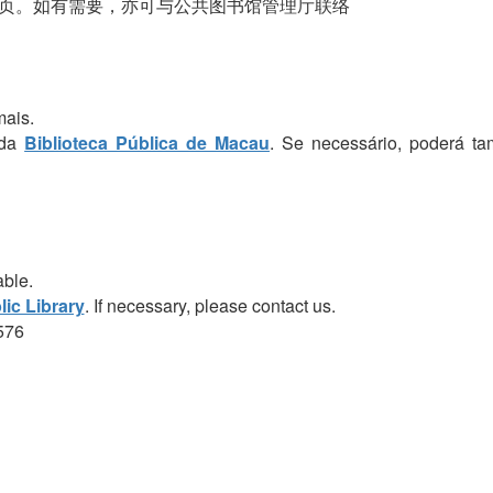
页。如有需要，亦可与公共图书馆管理厅联络
mais.
 da
Biblioteca Pública de Macau
. Se necessário, poderá t
able.
ic Library
. If necessary, please contact us.
576