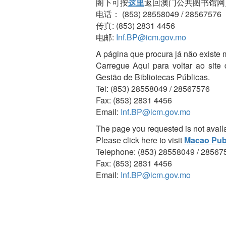
阁下可按
这里
返回澳门公共图书馆网
电话： (853) 28558049 / 28567576
传真: (853) 2831 4456
电邮:
Inf.BP@icm.gov.mo
A página que procura já não existe 
Carregue Aqui para voltar ao site
Gestão de Bibliotecas Públicas.
Tel: (853) 28558049 / 28567576
Fax: (853) 2831 4456
Email:
Inf.BP@icm.gov.mo
The page you requested is not avail
Please click here to visit
Macao Publ
Telephone: (853) 28558049 / 28567
Fax: (853) 2831 4456
Email:
Inf.BP@icm.gov.mo