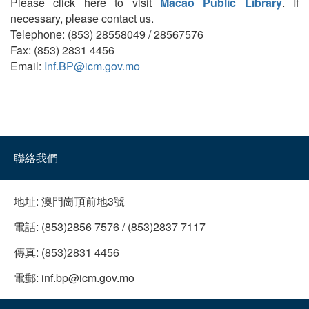
Please click here to visit
Macao Public Library
. If
necessary, please contact us.
Telephone: (853) 28558049 / 28567576
Fax: (853) 2831 4456
Email:
Inf.BP@icm.gov.mo
聯絡我們
地址:
澳門崗頂前地3號
電話:
(853)2856 7576 / (853)2837 7117
傳真:
(853)2831 4456
電郵:
inf.bp@icm.gov.mo