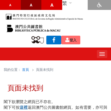
繁
A
A
A
登入
Togg
navig
我的位置：
首頁
> 頁面未找到
頁面未找到
閣下欲瀏覽之網頁已不存在。
閣下可按
這裡
返回澳門公共圖書館網頁。如有需要，亦可與