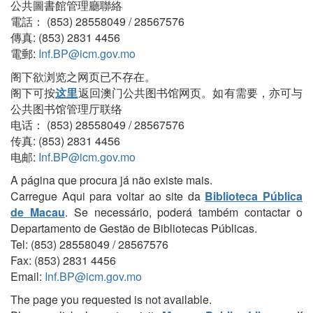
公共圖書館管理廳聯絡
電話： (853) 28558049 / 28567576
傳真: (853) 2831 4456
電郵:
Inf.BP@icm.gov.mo
阁下欲浏览之网页已不存在。
阁下可按
这里
返回澳门公共图书馆网页。如有需要，亦可与
公共图书馆管理厅联络
电话： (853) 28558049 / 28567576
传真: (853) 2831 4456
电邮:
Inf.BP@icm.gov.mo
A página que procura já não existe mais.
Carregue Aqui para voltar ao site da
Biblioteca Pública
de Macau
. Se necessário, poderá também contactar o
Departamento de Gestão de Bibliotecas Públicas.
Tel: (853) 28558049 / 28567576
Fax: (853) 2831 4456
Email:
Inf.BP@icm.gov.mo
The page you requested is not available.