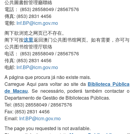
公共圖書館管理廳聯絡
電話： (853) 28558049 / 28567576
傳真: (853) 2831 4456
電郵:
Inf.BP@icm.gov.mo
阁下欲浏览之网页已不存在。
阁下可按
这里
返回澳门公共图书馆网页。如有需要，亦可与
公共图书馆管理厅联络
电话： (853) 28558049 / 28567576
传真: (853) 2831 4456
电邮:
Inf.BP@icm.gov.mo
A página que procura já não existe mais.
Carregue Aqui para voltar ao site da
Biblioteca Pública
de Macau
. Se necessário, poderá também contactar o
Departamento de Gestão de Bibliotecas Públicas.
Tel: (853) 28558049 / 28567576
Fax: (853) 2831 4456
Email:
Inf.BP@icm.gov.mo
The page you requested is not available.