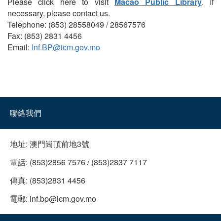
Please click here to visit
Macao Public Library
. If
necessary, please contact us.
Telephone: (853) 28558049 / 28567576
Fax: (853) 2831 4456
Email:
Inf.BP@icm.gov.mo
聯絡我們
地址:
澳門崗頂前地3號
電話:
(853)2856 7576 / (853)2837 7117
傳真:
(853)2831 4456
電郵:
inf.bp@icm.gov.mo