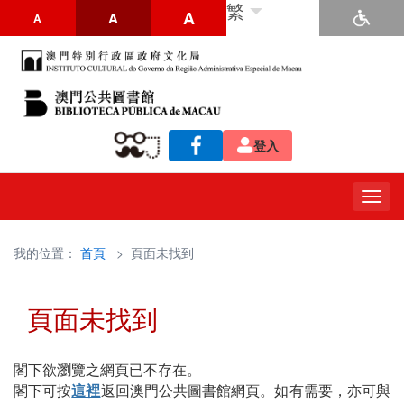
繁
A
A
A
登入
Togg
navig
我的位置：
首頁
> 頁面未找到
頁面未找到
閣下欲瀏覽之網頁已不存在。
閣下可按
這裡
返回澳門公共圖書館網頁。如有需要，亦可與