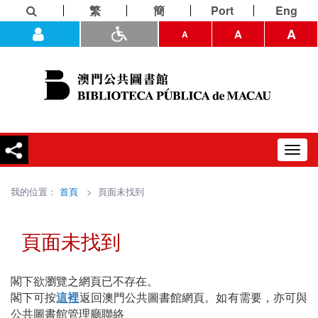
繁
簡
Port
Eng
A
A
A
Toggl
navig
我的位置：
首頁
> 頁面未找到
頁面未找到
閣下欲瀏覽之網頁已不存在。
閣下可按
這裡
返回澳門公共圖書館網頁。如有需要，亦可與
公共圖書館管理廳聯絡