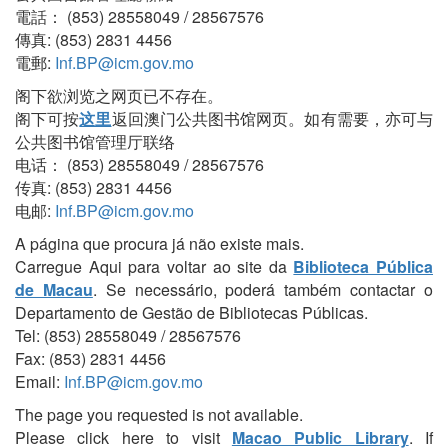
電話： (853) 28558049 / 28567576
傳真: (853) 2831 4456
電郵:
Inf.BP@icm.gov.mo
阁下欲浏览之网页已不存在。
阁下可按
这里
返回澳门公共图书馆网页。如有需要，亦可与
公共图书馆管理厅联络
电话： (853) 28558049 / 28567576
传真: (853) 2831 4456
电邮:
Inf.BP@icm.gov.mo
A página que procura já não existe mais.
Carregue Aqui para voltar ao site da
Biblioteca Pública
de Macau
. Se necessário, poderá também contactar o
Departamento de Gestão de Bibliotecas Públicas.
Tel: (853) 28558049 / 28567576
Fax: (853) 2831 4456
Email:
Inf.BP@icm.gov.mo
The page you requested is not available.
Please click here to visit
Macao Public Library
. If