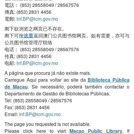
電話： (853) 28558049 / 28567576
傳真: (853) 2831 4456
電郵:
Inf.BP@icm.gov.mo
阁下欲浏览之网页已不存在。
阁下可按
这里
返回澳门公共图书馆网页。如有需要，亦可与
公共图书馆管理厅联络
电话： (853) 28558049 / 28567576
传真: (853) 2831 4456
电邮:
Inf.BP@icm.gov.mo
A página que procura já não existe mais.
Carregue Aqui para voltar ao site da
Biblioteca Pública
de Macau
. Se necessário, poderá também contactar o
Departamento de Gestão de Bibliotecas Públicas.
Tel: (853) 28558049 / 28567576
Fax: (853) 2831 4456
Email:
Inf.BP@icm.gov.mo
The page you requested is not available.
Please click here to visit
Macao Public Library
. If