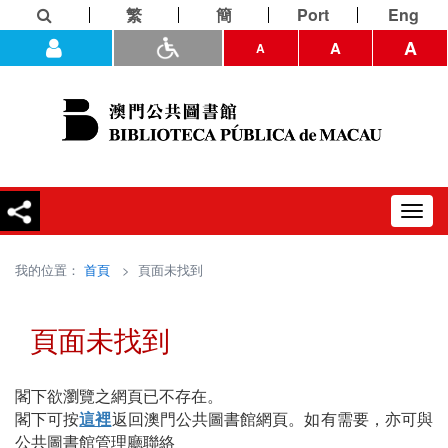
繁
簡
Port
Eng
A
A
A
Toggl
navig
我的位置：
首頁
> 頁面未找到
頁面未找到
閣下欲瀏覽之網頁已不存在。
閣下可按
這裡
返回澳門公共圖書館網頁。如有需要，亦可與
公共圖書館管理廳聯絡