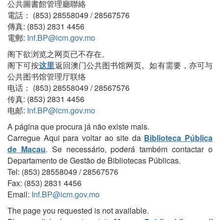
公共圖書館管理廳聯絡
電話： (853) 28558049 / 28567576
傳真: (853) 2831 4456
電郵:
Inf.BP@icm.gov.mo
阁下欲浏览之网页已不存在。
阁下可按
这里
返回澳门公共图书馆网页。如有需要，亦可与
公共图书馆管理厅联络
电话： (853) 28558049 / 28567576
传真: (853) 2831 4456
电邮:
Inf.BP@icm.gov.mo
A página que procura já não existe mais.
Carregue Aqui para voltar ao site da
Biblioteca Pública
de Macau
. Se necessário, poderá também contactar o
Departamento de Gestão de Bibliotecas Públicas.
Tel: (853) 28558049 / 28567576
Fax: (853) 2831 4456
Email:
Inf.BP@icm.gov.mo
The page you requested is not available.