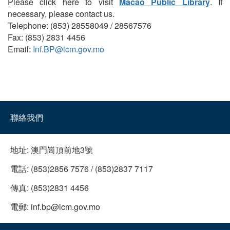
Please click here to visit
Macao Public Library
. If
necessary, please contact us.
Telephone: (853) 28558049 / 28567576
Fax: (853) 2831 4456
Email:
Inf.BP@icm.gov.mo
聯絡我們
地址:
澳門崗頂前地3號
電話:
(853)2856 7576 / (853)2837 7117
傳真:
(853)2831 4456
電郵:
inf.bp@icm.gov.mo