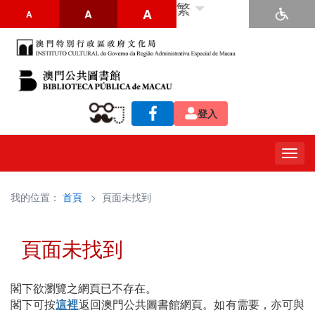
繁
A
A
A
登入
Togg
navig
我的位置：
首頁
> 頁面未找到
頁面未找到
閣下欲瀏覽之網頁已不存在。
閣下可按
這裡
返回澳門公共圖書館網頁。如有需要，亦可與