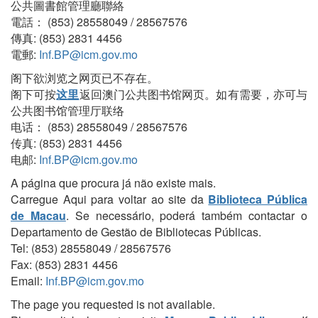
公共圖書館管理廳聯絡
電話： (853) 28558049 / 28567576
傳真: (853) 2831 4456
電郵:
Inf.BP@icm.gov.mo
阁下欲浏览之网页已不存在。
阁下可按
这里
返回澳门公共图书馆网页。如有需要，亦可与
公共图书馆管理厅联络
电话： (853) 28558049 / 28567576
传真: (853) 2831 4456
电邮:
Inf.BP@icm.gov.mo
A página que procura já não existe mais.
Carregue Aqui para voltar ao site da
Biblioteca Pública
de Macau
. Se necessário, poderá também contactar o
Departamento de Gestão de Bibliotecas Públicas.
Tel: (853) 28558049 / 28567576
Fax: (853) 2831 4456
Email:
Inf.BP@icm.gov.mo
The page you requested is not available.