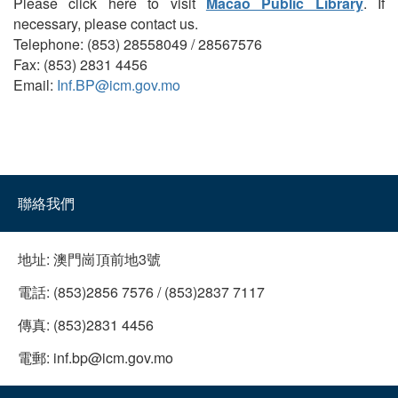
Please click here to visit
Macao Public Library
. If
necessary, please contact us.
Telephone: (853) 28558049 / 28567576
Fax: (853) 2831 4456
Email:
Inf.BP@icm.gov.mo
聯絡我們
地址:
澳門崗頂前地3號
電話:
(853)2856 7576 / (853)2837 7117
傳真:
(853)2831 4456
電郵:
inf.bp@icm.gov.mo