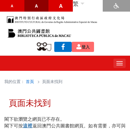
繁
A
A
A
登入
Togg
navig
我的位置：
首頁
> 頁面未找到
頁面未找到
閣下欲瀏覽之網頁已不存在。
閣下可按
這裡
返回澳門公共圖書館網頁。如有需要，亦可與