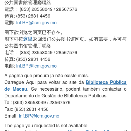
公共圖書館管理廳聯絡
電話： (853) 28558049 / 28567576
傳真: (853) 2831 4456
電郵:
Inf.BP@icm.gov.mo
阁下欲浏览之网页已不存在。
阁下可按
这里
返回澳门公共图书馆网页。如有需要，亦可与
公共图书馆管理厅联络
电话： (853) 28558049 / 28567576
传真: (853) 2831 4456
电邮:
Inf.BP@icm.gov.mo
A página que procura já não existe mais.
Carregue Aqui para voltar ao site da
Biblioteca Pública
de Macau
. Se necessário, poderá também contactar o
Departamento de Gestão de Bibliotecas Públicas.
Tel: (853) 28558049 / 28567576
Fax: (853) 2831 4456
Email:
Inf.BP@icm.gov.mo
The page you requested is not available.