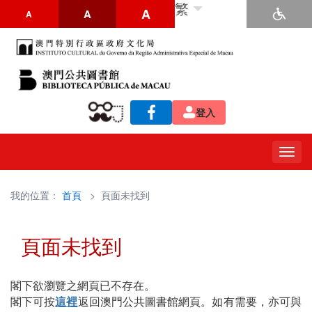
繁
A
A
A
登入
Togg
navig
我的位置：
首頁
> 頁面未找到
頁面未找到
閣下欲瀏覽之網頁已不存在。
閣下可按
這裡
返回澳門公共圖書館網頁。如有需要，亦可與