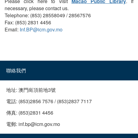
Please click here to visit
Macao Public Library
. If
necessary, please contact us.
Telephone: (853) 28558049 / 28567576
Fax: (853) 2831 4456
Email:
Inf.BP@icm.gov.mo
聯絡我們
地址:
澳門崗頂前地3號
電話:
(853)2856 7576 / (853)2837 7117
傳真:
(853)2831 4456
電郵:
inf.bp@icm.gov.mo