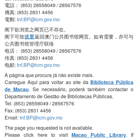
電話： (853) 28558049 / 28567576
傳真: (853) 2831 4456
電郵:
Inf.BP@icm.gov.mo
阁下欲浏览之网页已不存在。
阁下可按
这里
返回澳门公共图书馆网页。如有需要，亦可与
公共图书馆管理厅联络
电话： (853) 28558049 / 28567576
传真: (853) 2831 4456
电邮:
Inf.BP@icm.gov.mo
A página que procura já não existe mais.
Carregue Aqui para voltar ao site da
Biblioteca Pública
de Macau
. Se necessário, poderá também contactar o
Departamento de Gestão de Bibliotecas Públicas.
Tel: (853) 28558049 / 28567576
Fax: (853) 2831 4456
Email:
Inf.BP@icm.gov.mo
The page you requested is not available.
Please click here to visit
Macao Public Library
. If