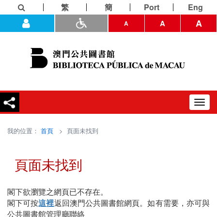
繁
簡
Port
Eng
A
A
A
Toggl
navig
我的位置：
首頁
> 頁面未找到
頁面未找到
閣下欲瀏覽之網頁已不存在。
閣下可按
這裡
返回澳門公共圖書館網頁。如有需要，亦可與
公共圖書館管理廳聯絡