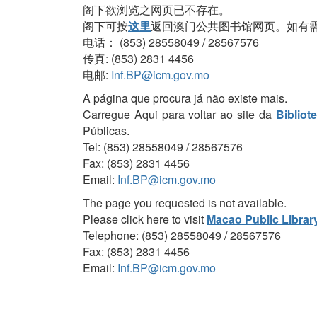
阁下欲浏览之网页已不存在。
阁下可按
这里
返回澳门公共图书馆网页。如有
电话： (853) 28558049 / 28567576
传真: (853) 2831 4456
电邮:
Inf.BP@icm.gov.mo
A página que procura já não existe mais.
Carregue Aqui para voltar ao site da
Bibliot
Públicas.
Tel: (853) 28558049 / 28567576
Fax: (853) 2831 4456
Email:
Inf.BP@icm.gov.mo
The page you requested is not available.
Please click here to visit
Macao Public Librar
Telephone: (853) 28558049 / 28567576
Fax: (853) 2831 4456
Email:
Inf.BP@icm.gov.mo