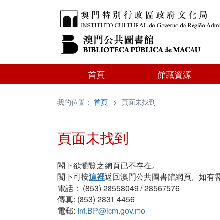
首頁
館藏資源
我的位置：
首頁
> 頁面未找到
頁面未找到
閣下欲瀏覽之網頁已不存在。
閣下可按
這裡
返回澳門公共圖書館網頁。如有
電話： (853) 28558049 / 28567576
傳真: (853) 2831 4456
電郵:
Inf.BP@icm.gov.mo