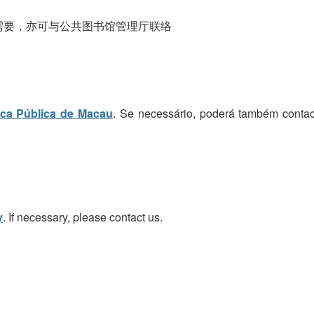
需要，亦可与公共图书馆管理厅联络
eca Pública de Macau
. Se necessário, poderá também contac
y
. If necessary, please contact us.