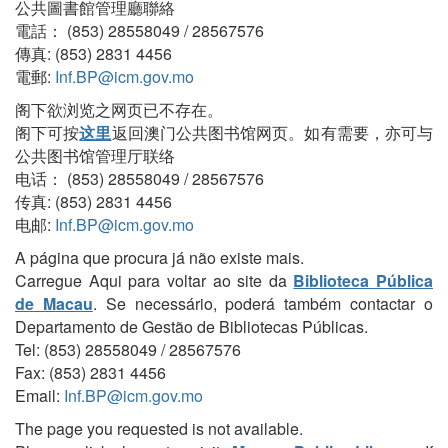
公共圖書館管理廳聯絡
電話： (853) 28558049 / 28567576
傳真: (853) 2831 4456
電郵:
Inf.BP@icm.gov.mo
阁下欲浏览之网页已不存在。
阁下可按
这里
返回澳门公共图书馆网页。如有需要，亦可与
公共图书馆管理厅联络
电话： (853) 28558049 / 28567576
传真: (853) 2831 4456
电邮:
Inf.BP@icm.gov.mo
A página que procura já não existe mais.
Carregue Aqui para voltar ao site da
Biblioteca Pública
de Macau
. Se necessário, poderá também contactar o
Departamento de Gestão de Bibliotecas Públicas.
Tel: (853) 28558049 / 28567576
Fax: (853) 2831 4456
Email:
Inf.BP@icm.gov.mo
The page you requested is not available.