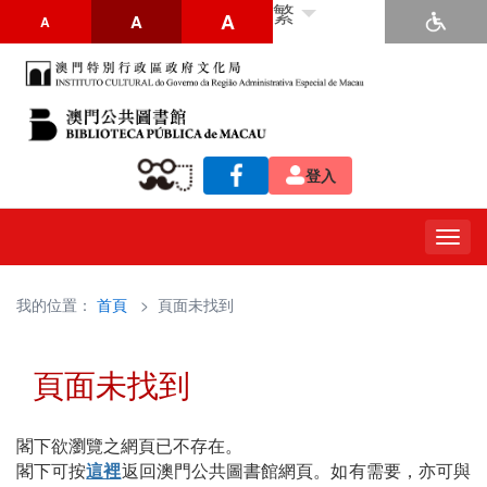
繁
A
A
A
登入
Togg
navig
我的位置：
首頁
> 頁面未找到
頁面未找到
閣下欲瀏覽之網頁已不存在。
閣下可按
這裡
返回澳門公共圖書館網頁。如有需要，亦可與