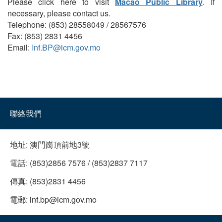
Please click here to visit
Macao Public Library
. If
necessary, please contact us.
Telephone: (853) 28558049 / 28567576
Fax: (853) 2831 4456
Email:
Inf.BP@icm.gov.mo
聯絡我們
地址:
澳門崗頂前地3號
電話:
(853)2856 7576 / (853)2837 7117
傳真:
(853)2831 4456
電郵:
inf.bp@icm.gov.mo