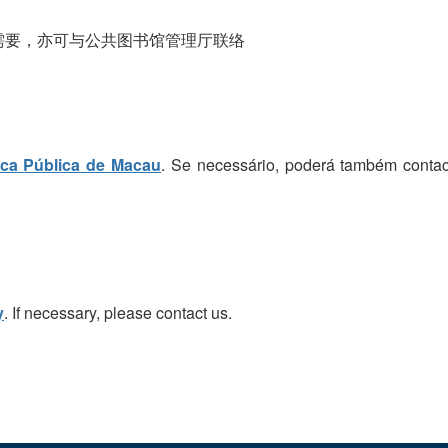
需要，亦可与公共图书馆管理厅联络
eca Pública de Macau
. Se necessário, poderá também contac
y
. If necessary, please contact us.