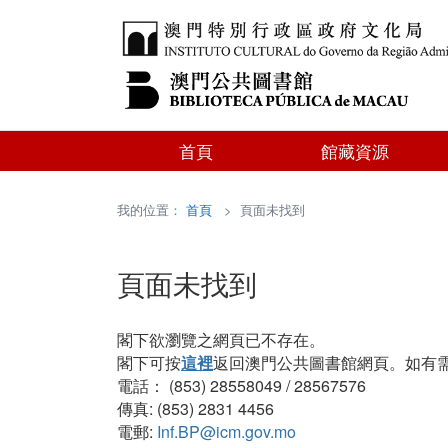
首頁
館藏資源
我的位置：
首頁
> 頁面未找到
頁面未找到
閣下欲瀏覽之網頁已不存在。
閣下可按
這裡
返回澳門公共圖書館網頁。如有
電話： (853) 28558049 / 28567576
傳真: (853) 2831 4456
電郵:
Inf.BP@icm.gov.mo