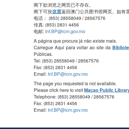
阁下欲浏览之网页已不存在。
阁下可按
这里
返回澳门公共图书馆网页。如有
电话： (853) 28558049 / 28567576
传真: (853) 2831 4456
电邮:
Inf.BP@icm.gov.mo
A página que procura já não existe mais.
Carregue Aqui para voltar ao site da
Bibliot
Públicas.
Tel: (853) 28558049 / 28567576
Fax: (853) 2831 4456
Email:
Inf.BP@icm.gov.mo
The page you requested is not available.
Please click here to visit
Macao Public Librar
Telephone: (853) 28558049 / 28567576
Fax: (853) 2831 4456
Email:
Inf.BP@icm.gov.mo