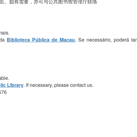
页。如有需要，亦可与公共图书馆管理厅联络
mais.
 da
Biblioteca Pública de Macau
. Se necessário, poderá t
able.
ic Library
. If necessary, please contact us.
576