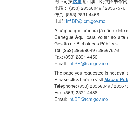
阁下可按
这里
返回澳门公共图书馆网
电话： (853) 28558049 / 28567576
传真: (853) 2831 4456
电邮:
Inf.BP@icm.gov.mo
A página que procura já não existe 
Carregue Aqui para voltar ao site
Gestão de Bibliotecas Públicas.
Tel: (853) 28558049 / 28567576
Fax: (853) 2831 4456
Email:
Inf.BP@icm.gov.mo
The page you requested is not avail
Please click here to visit
Macao Publ
Telephone: (853) 28558049 / 28567
Fax: (853) 2831 4456
Email:
Inf.BP@icm.gov.mo