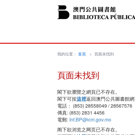
我的位置：
首頁
> 頁面未找到
頁面未找到
閣下欲瀏覽之網頁已不存在。
閣下可按
這裡
返回澳門公共圖書館網
電話： (853) 28558049 / 28567576
傳真: (853) 2831 4456
電郵:
Inf.BP@icm.gov.mo
阁下欲浏览之网页已不存在。