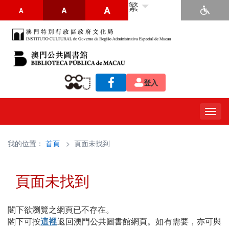
繁
A
A
A
登入
Togg
navig
我的位置：
首頁
> 頁面未找到
頁面未找到
閣下欲瀏覽之網頁已不存在。
閣下可按
這裡
返回澳門公共圖書館網頁。如有需要，亦可與