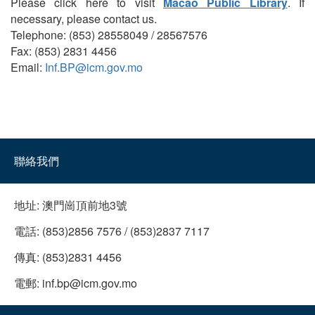
Please click here to visit
Macao Public Library
. If
necessary, please contact us.
Telephone: (853) 28558049 / 28567576
Fax: (853) 2831 4456
Email:
Inf.BP@icm.gov.mo
聯絡我們
地址:
澳門崗頂前地3號
電話:
(853)2856 7576 / (853)2837 7117
傳真:
(853)2831 4456
電郵:
inf.bp@icm.gov.mo