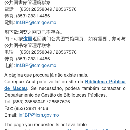
公共圖書館管理廳聯絡
電話： (853) 28558049 / 28567576
傳真: (853) 2831 4456
電郵:
Inf.BP@icm.gov.mo
阁下欲浏览之网页已不存在。
阁下可按
这里
返回澳门公共图书馆网页。如有需要，亦可与
公共图书馆管理厅联络
电话： (853) 28558049 / 28567576
传真: (853) 2831 4456
电邮:
Inf.BP@icm.gov.mo
A página que procura já não existe mais.
Carregue Aqui para voltar ao site da
Biblioteca Pública
de Macau
. Se necessário, poderá também contactar o
Departamento de Gestão de Bibliotecas Públicas.
Tel: (853) 28558049 / 28567576
Fax: (853) 2831 4456
Email:
Inf.BP@icm.gov.mo
The page you requested is not available.