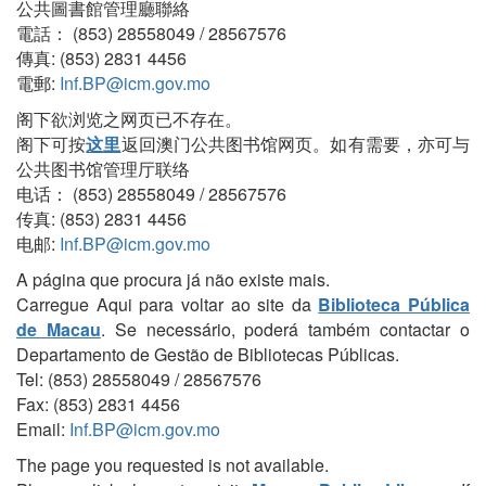
公共圖書館管理廳聯絡
電話： (853) 28558049 / 28567576
傳真: (853) 2831 4456
電郵:
Inf.BP@icm.gov.mo
阁下欲浏览之网页已不存在。
阁下可按
这里
返回澳门公共图书馆网页。如有需要，亦可与
公共图书馆管理厅联络
电话： (853) 28558049 / 28567576
传真: (853) 2831 4456
电邮:
Inf.BP@icm.gov.mo
A página que procura já não existe mais.
Carregue Aqui para voltar ao site da
Biblioteca Pública
de Macau
. Se necessário, poderá também contactar o
Departamento de Gestão de Bibliotecas Públicas.
Tel: (853) 28558049 / 28567576
Fax: (853) 2831 4456
Email:
Inf.BP@icm.gov.mo
The page you requested is not available.