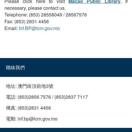
Please click here to visit
Macao Public Library
. If
necessary, please contact us.
Telephone: (853) 28558049 / 28567576
Fax: (853) 2831 4456
Email:
Inf.BP@icm.gov.mo
聯絡我們
地址:
澳門崗頂前地3號
電話:
(853)2856 7576 / (853)2837 7117
傳真:
(853)2831 4456
電郵:
inf.bp@icm.gov.mo