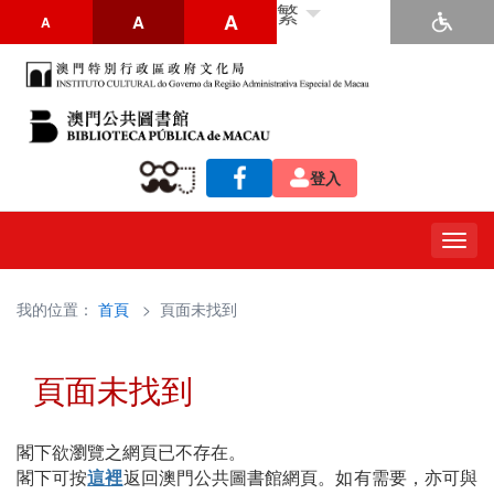
繁
A
A
A
登入
Togg
navig
我的位置：
首頁
> 頁面未找到
頁面未找到
閣下欲瀏覽之網頁已不存在。
閣下可按
這裡
返回澳門公共圖書館網頁。如有需要，亦可與