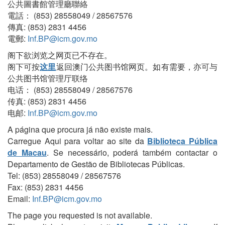
公共圖書館管理廳聯絡
電話： (853) 28558049 / 28567576
傳真: (853) 2831 4456
電郵:
Inf.BP@icm.gov.mo
阁下欲浏览之网页已不存在。
阁下可按
这里
返回澳门公共图书馆网页。如有需要，亦可与
公共图书馆管理厅联络
电话： (853) 28558049 / 28567576
传真: (853) 2831 4456
电邮:
Inf.BP@icm.gov.mo
A página que procura já não existe mais.
Carregue Aqui para voltar ao site da
Biblioteca Pública
de Macau
. Se necessário, poderá também contactar o
Departamento de Gestão de Bibliotecas Públicas.
Tel: (853) 28558049 / 28567576
Fax: (853) 2831 4456
Email:
Inf.BP@icm.gov.mo
The page you requested is not available.