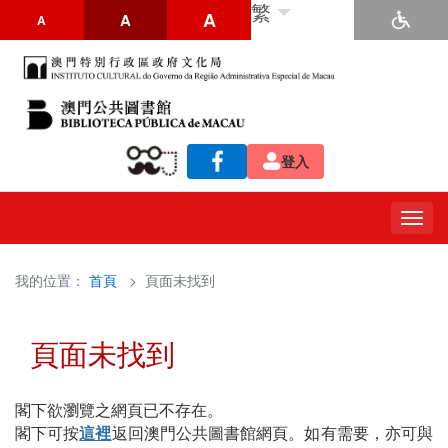
繁
A
A
A
登入
Togg
navig
我的位置：
首頁
> 頁面未找到
頁面未找到
閣下欲瀏覽之網頁已不存在。
閣下可按
這裡
返回澳門公共圖書館網頁。如有需要，亦可與