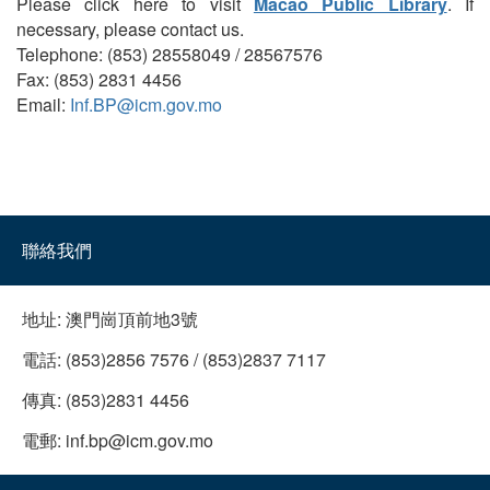
Please click here to visit
Macao Public Library
. If
necessary, please contact us.
Telephone: (853) 28558049 / 28567576
Fax: (853) 2831 4456
Email:
Inf.BP@icm.gov.mo
聯絡我們
地址:
澳門崗頂前地3號
電話:
(853)2856 7576 / (853)2837 7117
傳真:
(853)2831 4456
電郵:
inf.bp@icm.gov.mo