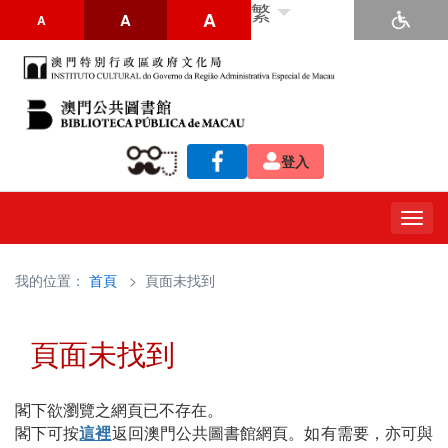
繁
A
A
A
登入
Togg
navig
我的位置：
首頁
> 頁面未找到
頁面未找到
閣下欲瀏覽之網頁已不存在。
閣下可按
這裡
返回澳門公共圖書館網頁。如有需要，亦可與