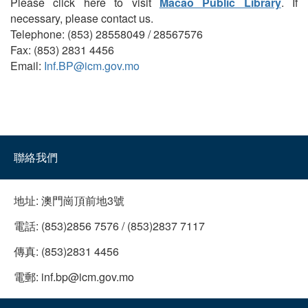
Please click here to visit
Macao Public Library
. If
necessary, please contact us.
Telephone: (853) 28558049 / 28567576
Fax: (853) 2831 4456
Email:
Inf.BP@icm.gov.mo
聯絡我們
地址:
澳門崗頂前地3號
電話:
(853)2856 7576 / (853)2837 7117
傳真:
(853)2831 4456
電郵:
inf.bp@icm.gov.mo