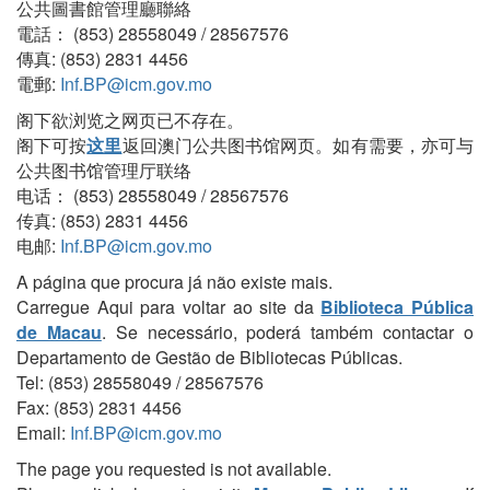
公共圖書館管理廳聯絡
電話： (853) 28558049 / 28567576
傳真: (853) 2831 4456
電郵:
Inf.BP@icm.gov.mo
阁下欲浏览之网页已不存在。
阁下可按
这里
返回澳门公共图书馆网页。如有需要，亦可与
公共图书馆管理厅联络
电话： (853) 28558049 / 28567576
传真: (853) 2831 4456
电邮:
Inf.BP@icm.gov.mo
A página que procura já não existe mais.
Carregue Aqui para voltar ao site da
Biblioteca Pública
de Macau
. Se necessário, poderá também contactar o
Departamento de Gestão de Bibliotecas Públicas.
Tel: (853) 28558049 / 28567576
Fax: (853) 2831 4456
Email:
Inf.BP@icm.gov.mo
The page you requested is not available.