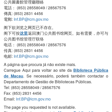
公共圖書館管理廳聯絡
電話： (853) 28558049 / 28567576
傳真: (853) 2831 4456
電郵:
Inf.BP@icm.gov.mo
阁下欲浏览之网页已不存在。
阁下可按
这里
返回澳门公共图书馆网页。如有需要，亦可与
公共图书馆管理厅联络
电话： (853) 28558049 / 28567576
传真: (853) 2831 4456
电邮:
Inf.BP@icm.gov.mo
A página que procura já não existe mais.
Carregue Aqui para voltar ao site da
Biblioteca Pública
de Macau
. Se necessário, poderá também contactar o
Departamento de Gestão de Bibliotecas Públicas.
Tel: (853) 28558049 / 28567576
Fax: (853) 2831 4456
Email:
Inf.BP@icm.gov.mo
The page you requested is not available.