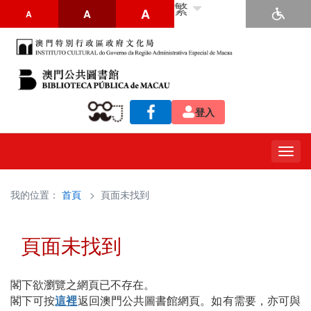
繁
A
A
A
登入
Togg
navig
我的位置：
首頁
> 頁面未找到
頁面未找到
閣下欲瀏覽之網頁已不存在。
閣下可按
這裡
返回澳門公共圖書館網頁。如有需要，亦可與