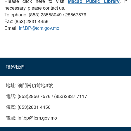
Please click here to visit
Macao Public Library
. If
necessary, please contact us.
Telephone: (853) 28558049 / 28567576
Fax: (853) 2831 4456
Email:
Inf.BP@icm.gov.mo
聯絡我們
地址:
澳門崗頂前地3號
電話:
(853)2856 7576 / (853)2837 7117
傳真:
(853)2831 4456
電郵:
inf.bp@icm.gov.mo