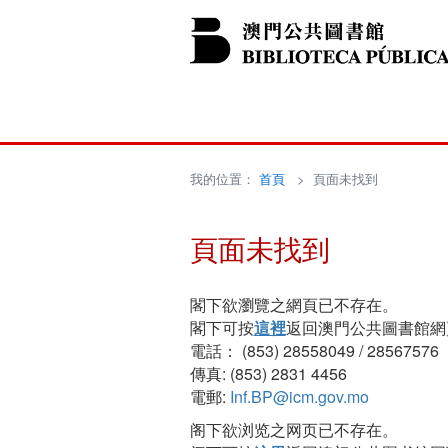
我的位置：
首頁
> 頁面未找到
頁面未找到
閣下欲瀏覽之網頁已不存在。
閣下可按
這裡
返回澳門公共圖書館網
電話： (853) 28558049 / 28567576
傳真: (853) 2831 4456
電郵:
Inf.BP@icm.gov.mo
阁下欲浏览之网页已不存在。