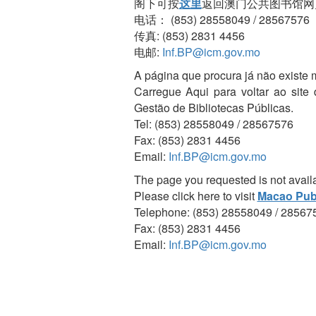
阁下可按
这里
返回澳门公共图书馆网
电话： (853) 28558049 / 28567576
传真: (853) 2831 4456
电邮:
Inf.BP@icm.gov.mo
A página que procura já não existe 
Carregue Aqui para voltar ao site
Gestão de Bibliotecas Públicas.
Tel: (853) 28558049 / 28567576
Fax: (853) 2831 4456
Email:
Inf.BP@icm.gov.mo
The page you requested is not avail
Please click here to visit
Macao Publ
Telephone: (853) 28558049 / 28567
Fax: (853) 2831 4456
Email:
Inf.BP@icm.gov.mo