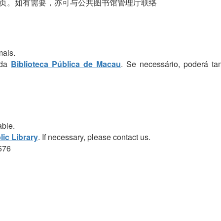
页。如有需要，亦可与公共图书馆管理厅联络
mais.
 da
Biblioteca Pública de Macau
. Se necessário, poderá t
able.
ic Library
. If necessary, please contact us.
576