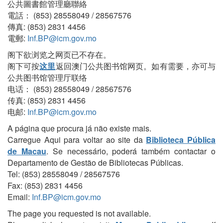
公共圖書館管理廳聯絡
電話： (853) 28558049 / 28567576
傳真: (853) 2831 4456
電郵:
Inf.BP@icm.gov.mo
阁下欲浏览之网页已不存在。
阁下可按
这里
返回澳门公共图书馆网页。如有需要，亦可与
公共图书馆管理厅联络
电话： (853) 28558049 / 28567576
传真: (853) 2831 4456
电邮:
Inf.BP@icm.gov.mo
A página que procura já não existe mais.
Carregue Aqui para voltar ao site da
Biblioteca Pública
de Macau
. Se necessário, poderá também contactar o
Departamento de Gestão de Bibliotecas Públicas.
Tel: (853) 28558049 / 28567576
Fax: (853) 2831 4456
Email:
Inf.BP@icm.gov.mo
The page you requested is not available.