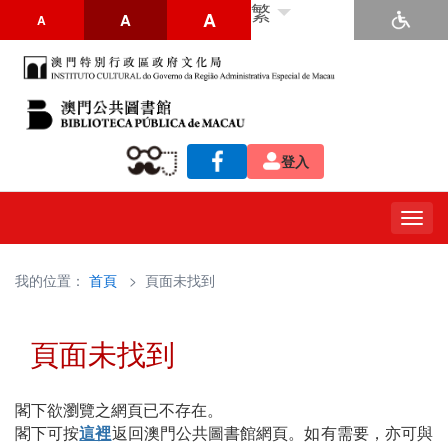
繁
A
A
A
登入
Togg
navig
我的位置：
首頁
> 頁面未找到
頁面未找到
閣下欲瀏覽之網頁已不存在。
閣下可按
這裡
返回澳門公共圖書館網頁。如有需要，亦可與