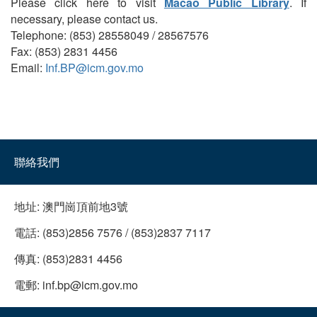
Please click here to visit
Macao Public Library
. If
necessary, please contact us.
Telephone: (853) 28558049 / 28567576
Fax: (853) 2831 4456
Email:
Inf.BP@icm.gov.mo
聯絡我們
地址:
澳門崗頂前地3號
電話:
(853)2856 7576 / (853)2837 7117
傳真:
(853)2831 4456
電郵:
inf.bp@icm.gov.mo