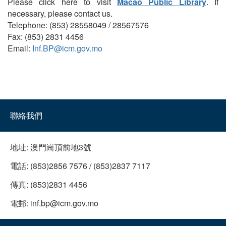
Please click here to visit
Macao Public Library
. If
necessary, please contact us.
Telephone: (853) 28558049 / 28567576
Fax: (853) 2831 4456
Email:
Inf.BP@icm.gov.mo
聯絡我們
地址:
澳門崗頂前地3號
電話:
(853)2856 7576 / (853)2837 7117
傳真:
(853)2831 4456
電郵:
inf.bp@icm.gov.mo