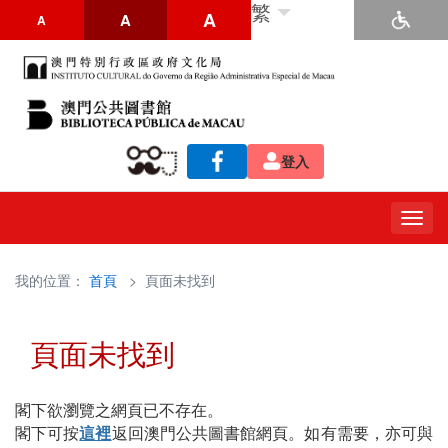
繁
A
A
A
登入
Togg
navig
我的位置：
首頁
> 頁面未找到
頁面未找到
閣下欲瀏覽之網頁已不存在。
閣下可按
這裡
返回澳門公共圖書館網頁。如有需要，亦可與