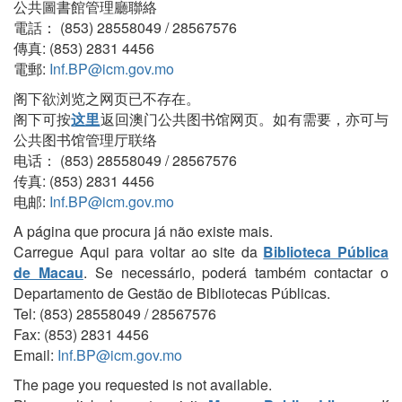
公共圖書館管理廳聯絡
電話： (853) 28558049 / 28567576
傳真: (853) 2831 4456
電郵:
Inf.BP@icm.gov.mo
阁下欲浏览之网页已不存在。
阁下可按
这里
返回澳门公共图书馆网页。如有需要，亦可与
公共图书馆管理厅联络
电话： (853) 28558049 / 28567576
传真: (853) 2831 4456
电邮:
Inf.BP@icm.gov.mo
A página que procura já não existe mais.
Carregue Aqui para voltar ao site da
Biblioteca Pública
de Macau
. Se necessário, poderá também contactar o
Departamento de Gestão de Bibliotecas Públicas.
Tel: (853) 28558049 / 28567576
Fax: (853) 2831 4456
Email:
Inf.BP@icm.gov.mo
The page you requested is not available.