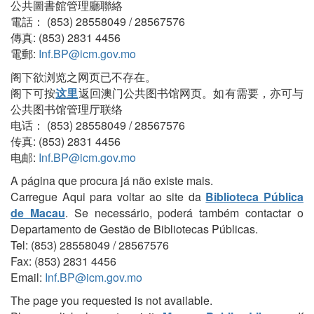
公共圖書館管理廳聯絡
電話： (853) 28558049 / 28567576
傳真: (853) 2831 4456
電郵:
Inf.BP@icm.gov.mo
阁下欲浏览之网页已不存在。
阁下可按
这里
返回澳门公共图书馆网页。如有需要，亦可与
公共图书馆管理厅联络
电话： (853) 28558049 / 28567576
传真: (853) 2831 4456
电邮:
Inf.BP@icm.gov.mo
A página que procura já não existe mais.
Carregue Aqui para voltar ao site da
Biblioteca Pública
de Macau
. Se necessário, poderá também contactar o
Departamento de Gestão de Bibliotecas Públicas.
Tel: (853) 28558049 / 28567576
Fax: (853) 2831 4456
Email:
Inf.BP@icm.gov.mo
The page you requested is not available.