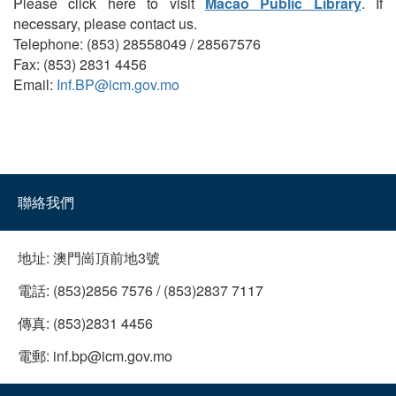
Please click here to visit
Macao Public Library
. If
necessary, please contact us.
Telephone: (853) 28558049 / 28567576
Fax: (853) 2831 4456
Email:
Inf.BP@icm.gov.mo
聯絡我們
地址:
澳門崗頂前地3號
電話:
(853)2856 7576 / (853)2837 7117
傳真:
(853)2831 4456
電郵:
inf.bp@icm.gov.mo