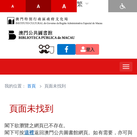
繁
A
A
A
登入
Togg
navig
我的位置：
首頁
> 頁面未找到
頁面未找到
閣下欲瀏覽之網頁已不存在。
閣下可按
這裡
返回澳門公共圖書館網頁。如有需要，亦可與