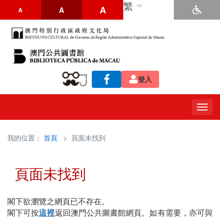
繁
A
A
A
登入
Togg
navig
我的位置：
首頁
> 頁面未找到
頁面未找到
閣下欲瀏覽之網頁已不存在。
閣下可按
這裡
返回澳門公共圖書館網頁。如有需要，亦可與