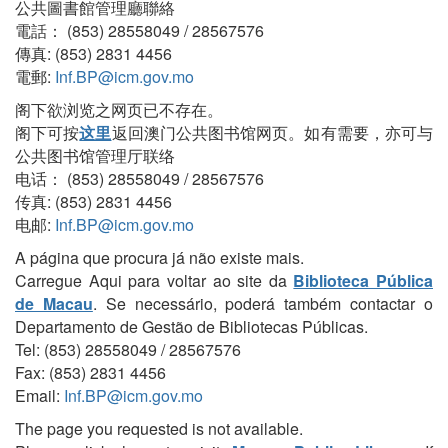
公共圖書館管理廳聯絡
電話： (853) 28558049 / 28567576
傳真: (853) 2831 4456
電郵:
Inf.BP@icm.gov.mo
阁下欲浏览之网页已不存在。
阁下可按
这里
返回澳门公共图书馆网页。如有需要，亦可与
公共图书馆管理厅联络
电话： (853) 28558049 / 28567576
传真: (853) 2831 4456
电邮:
Inf.BP@icm.gov.mo
A página que procura já não existe mais.
Carregue Aqui para voltar ao site da
Biblioteca Pública
de Macau
. Se necessário, poderá também contactar o
Departamento de Gestão de Bibliotecas Públicas.
Tel: (853) 28558049 / 28567576
Fax: (853) 2831 4456
Email:
Inf.BP@icm.gov.mo
The page you requested is not available.