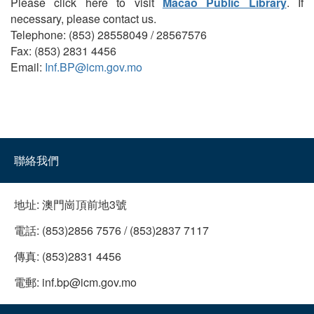
Please click here to visit
Macao Public Library
. If
necessary, please contact us.
Telephone: (853) 28558049 / 28567576
Fax: (853) 2831 4456
Email:
Inf.BP@icm.gov.mo
聯絡我們
地址:
澳門崗頂前地3號
電話:
(853)2856 7576 / (853)2837 7117
傳真:
(853)2831 4456
電郵:
inf.bp@icm.gov.mo