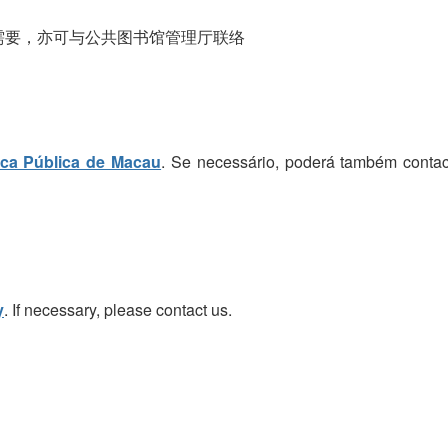
需要，亦可与公共图书馆管理厅联络
eca Pública de Macau
. Se necessário, poderá também contac
y
. If necessary, please contact us.