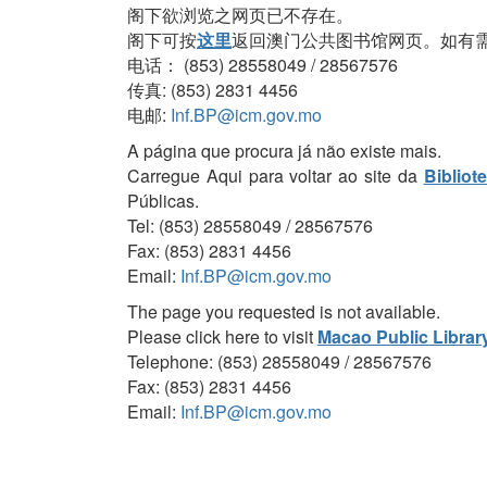
阁下欲浏览之网页已不存在。
阁下可按
这里
返回澳门公共图书馆网页。如有
电话： (853) 28558049 / 28567576
传真: (853) 2831 4456
电邮:
Inf.BP@icm.gov.mo
A página que procura já não existe mais.
Carregue Aqui para voltar ao site da
Bibliot
Públicas.
Tel: (853) 28558049 / 28567576
Fax: (853) 2831 4456
Email:
Inf.BP@icm.gov.mo
The page you requested is not available.
Please click here to visit
Macao Public Librar
Telephone: (853) 28558049 / 28567576
Fax: (853) 2831 4456
Email:
Inf.BP@icm.gov.mo