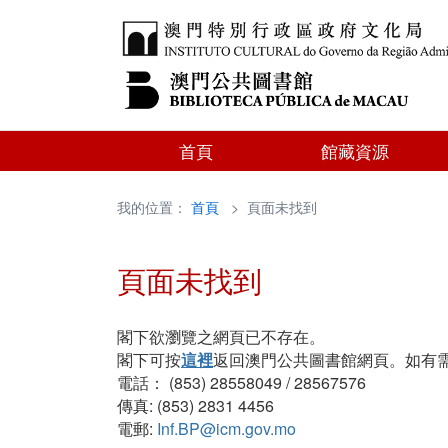
首頁
館藏資源
我的位置：
首頁
> 頁面未找到
頁面未找到
閣下欲瀏覽之網頁已不存在。
閣下可按
這裡
返回澳門公共圖書館網頁。如有
電話： (853) 28558049 / 28567576
傳真: (853) 2831 4456
電郵:
Inf.BP@icm.gov.mo