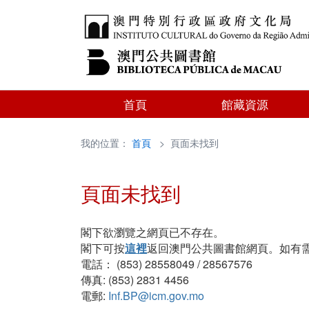
首頁
館藏資源
我的位置：
首頁
> 頁面未找到
頁面未找到
閣下欲瀏覽之網頁已不存在。
閣下可按
這裡
返回澳門公共圖書館網頁。如有
電話： (853) 28558049 / 28567576
傳真: (853) 2831 4456
電郵:
Inf.BP@icm.gov.mo