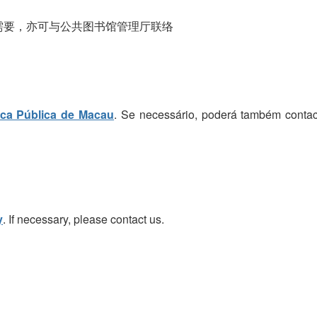
需要，亦可与公共图书馆管理厅联络
eca Pública de Macau
. Se necessário, poderá também contac
y
. If necessary, please contact us.