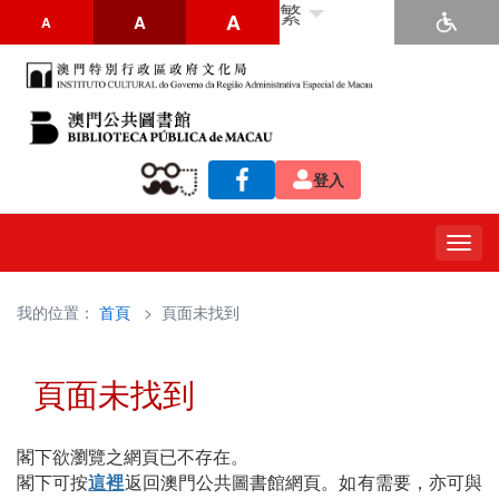
繁
A
A
A
登入
Togg
navig
我的位置：
首頁
> 頁面未找到
頁面未找到
閣下欲瀏覽之網頁已不存在。
閣下可按
這裡
返回澳門公共圖書館網頁。如有需要，亦可與