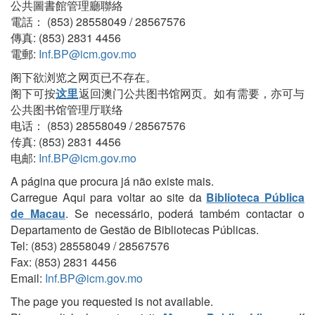
公共圖書館管理廳聯絡
電話： (853) 28558049 / 28567576
傳真: (853) 2831 4456
電郵:
Inf.BP@icm.gov.mo
阁下欲浏览之网页已不存在。
阁下可按
这里
返回澳门公共图书馆网页。如有需要，亦可与
公共图书馆管理厅联络
电话： (853) 28558049 / 28567576
传真: (853) 2831 4456
电邮:
Inf.BP@icm.gov.mo
A página que procura já não existe mais.
Carregue Aqui para voltar ao site da
Biblioteca Pública
de Macau
. Se necessário, poderá também contactar o
Departamento de Gestão de Bibliotecas Públicas.
Tel: (853) 28558049 / 28567576
Fax: (853) 2831 4456
Email:
Inf.BP@icm.gov.mo
The page you requested is not available.