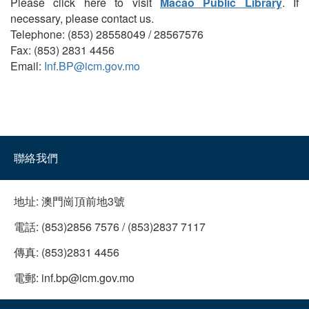
Please click here to visit
Macao Public Library
. If
necessary, please contact us.
Telephone: (853) 28558049 / 28567576
Fax: (853) 2831 4456
Email:
Inf.BP@icm.gov.mo
聯絡我們
地址:
澳門崗頂前地3號
電話:
(853)2856 7576 / (853)2837 7117
傳真:
(853)2831 4456
電郵:
inf.bp@icm.gov.mo