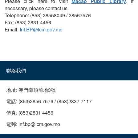
Please click here to visit
Macao Public Library
. If
necessary, please contact us.
Telephone: (853) 28558049 / 28567576
Fax: (853) 2831 4456
Email:
Inf.BP@icm.gov.mo
聯絡我們
地址:
澳門崗頂前地3號
電話:
(853)2856 7576 / (853)2837 7117
傳真:
(853)2831 4456
電郵:
inf.bp@icm.gov.mo