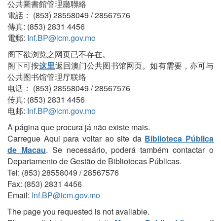
公共圖書館管理廳聯絡
電話： (853) 28558049 / 28567576
傳真: (853) 2831 4456
電郵:
Inf.BP@icm.gov.mo
阁下欲浏览之网页已不存在。
阁下可按
这里
返回澳门公共图书馆网页。如有需要，亦可与
公共图书馆管理厅联络
电话： (853) 28558049 / 28567576
传真: (853) 2831 4456
电邮:
Inf.BP@icm.gov.mo
A página que procura já não existe mais.
Carregue Aqui para voltar ao site da
Biblioteca Pública
de Macau
. Se necessário, poderá também contactar o
Departamento de Gestão de Bibliotecas Públicas.
Tel: (853) 28558049 / 28567576
Fax: (853) 2831 4456
Email:
Inf.BP@icm.gov.mo
The page you requested is not available.