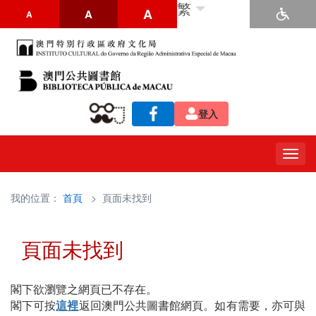
繁
A
A
A
登入
Togg
navig
我的位置：
首頁
> 頁面未找到
頁面未找到
閣下欲瀏覽之網頁已不存在。
閣下可按
這裡
返回澳門公共圖書館網頁。如有需要，亦可與