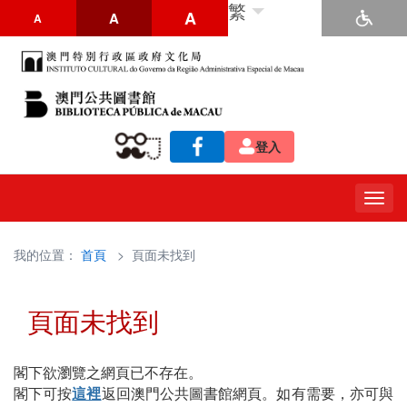
繁
A
A
A
登入
Togg
navig
我的位置：
首頁
> 頁面未找到
頁面未找到
閣下欲瀏覽之網頁已不存在。
閣下可按
這裡
返回澳門公共圖書館網頁。如有需要，亦可與