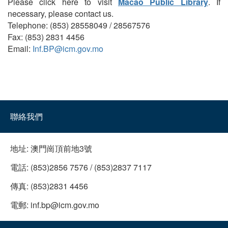
Please click here to visit
Macao Public Library
. If
necessary, please contact us.
Telephone: (853) 28558049 / 28567576
Fax: (853) 2831 4456
Email:
Inf.BP@icm.gov.mo
聯絡我們
地址:
澳門崗頂前地3號
電話:
(853)2856 7576 / (853)2837 7117
傳真:
(853)2831 4456
電郵:
inf.bp@icm.gov.mo