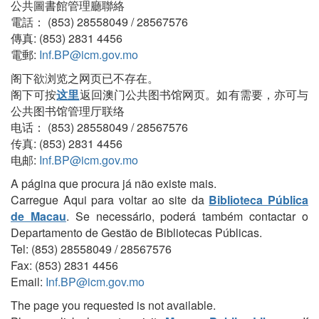
公共圖書館管理廳聯絡
電話： (853) 28558049 / 28567576
傳真: (853) 2831 4456
電郵:
Inf.BP@icm.gov.mo
阁下欲浏览之网页已不存在。
阁下可按
这里
返回澳门公共图书馆网页。如有需要，亦可与
公共图书馆管理厅联络
电话： (853) 28558049 / 28567576
传真: (853) 2831 4456
电邮:
Inf.BP@icm.gov.mo
A página que procura já não existe mais.
Carregue Aqui para voltar ao site da
Biblioteca Pública
de Macau
. Se necessário, poderá também contactar o
Departamento de Gestão de Bibliotecas Públicas.
Tel: (853) 28558049 / 28567576
Fax: (853) 2831 4456
Email:
Inf.BP@icm.gov.mo
The page you requested is not available.