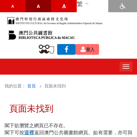
繁
A
A
A
登入
Togg
navig
我的位置：
首頁
> 頁面未找到
頁面未找到
閣下欲瀏覽之網頁已不存在。
閣下可按
這裡
返回澳門公共圖書館網頁。如有需要，亦可與