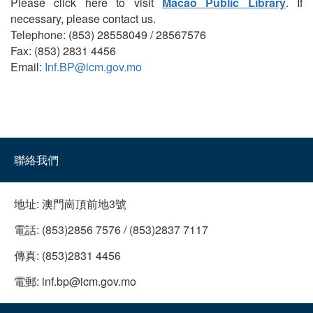
Please click here to visit
Macao Public Library
. If
necessary, please contact us.
Telephone: (853) 28558049 / 28567576
Fax: (853) 2831 4456
Email:
Inf.BP@icm.gov.mo
聯絡我們
地址:
澳門崗頂前地3號
電話:
(853)2856 7576 / (853)2837 7117
傳真:
(853)2831 4456
電郵:
inf.bp@icm.gov.mo