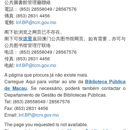
公共圖書館管理廳聯絡
電話： (853) 28558049 / 28567576
傳真: (853) 2831 4456
電郵:
Inf.BP@icm.gov.mo
阁下欲浏览之网页已不存在。
阁下可按
这里
返回澳门公共图书馆网页。如有需要，亦可与
公共图书馆管理厅联络
电话： (853) 28558049 / 28567576
传真: (853) 2831 4456
电邮:
Inf.BP@icm.gov.mo
A página que procura já não existe mais.
Carregue Aqui para voltar ao site da
Biblioteca Pública
de Macau
. Se necessário, poderá também contactar o
Departamento de Gestão de Bibliotecas Públicas.
Tel: (853) 28558049 / 28567576
Fax: (853) 2831 4456
Email:
Inf.BP@icm.gov.mo
The page you requested is not available.