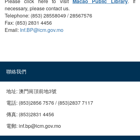
Please click here to visit
Macao Public Library
. If
necessary, please contact us.
Telephone: (853) 28558049 / 28567576
Fax: (853) 2831 4456
Email:
Inf.BP@icm.gov.mo
聯絡我們
地址:
澳門崗頂前地3號
電話:
(853)2856 7576 / (853)2837 7117
傳真:
(853)2831 4456
電郵:
inf.bp@icm.gov.mo