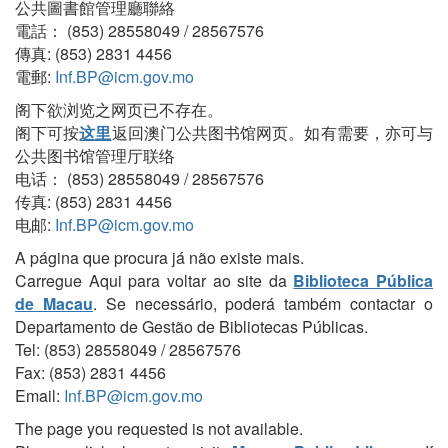
公共圖書館管理廳聯絡
電話： (853) 28558049 / 28567576
傳真: (853) 2831 4456
電郵:
Inf.BP@icm.gov.mo
阁下欲浏览之网页已不存在。
阁下可按
这里
返回澳门公共图书馆网页。如有需要，亦可与
公共图书馆管理厅联络
电话： (853) 28558049 / 28567576
传真: (853) 2831 4456
电邮:
Inf.BP@icm.gov.mo
A página que procura já não existe mais.
Carregue Aqui para voltar ao site da
Biblioteca Pública
de Macau
. Se necessário, poderá também contactar o
Departamento de Gestão de Bibliotecas Públicas.
Tel: (853) 28558049 / 28567576
Fax: (853) 2831 4456
Email:
Inf.BP@icm.gov.mo
The page you requested is not available.