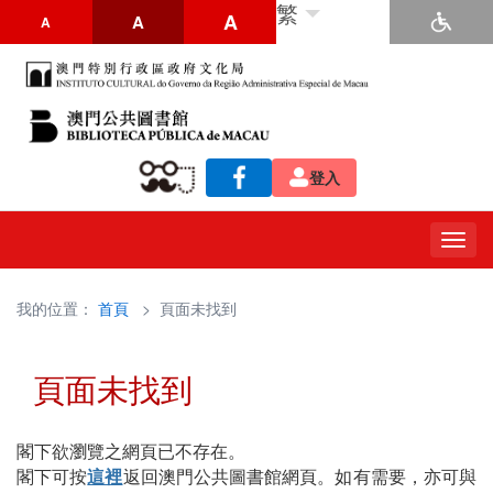
繁
A
A
A
登入
Togg
navig
我的位置：
首頁
> 頁面未找到
頁面未找到
閣下欲瀏覽之網頁已不存在。
閣下可按
這裡
返回澳門公共圖書館網頁。如有需要，亦可與